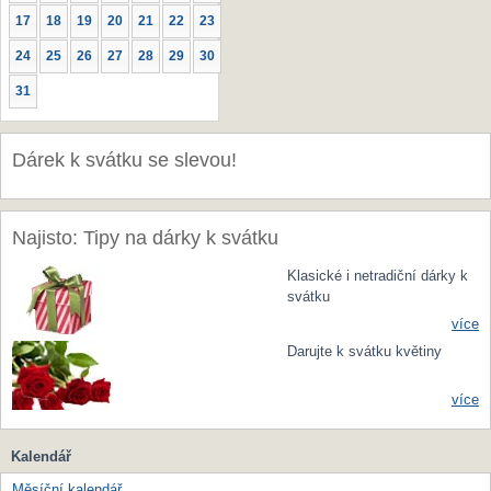
17
18
19
20
21
22
23
24
25
26
27
28
29
30
31
Dárek k svátku se slevou!
Najisto: Tipy na dárky k svátku
Klasické i netradiční dárky k
svátku
více
Darujte k svátku květiny
více
Kalendář
Měsíční kalendář