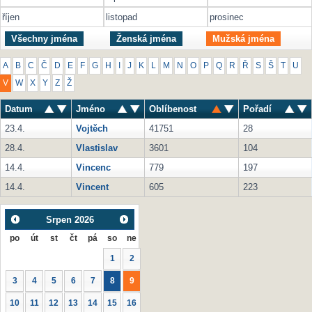
říjen
listopad
prosinec
Všechny jména
Ženská jména
Mužská jména
A
B
C
Č
D
E
F
G
H
I
J
K
L
M
N
O
P
Q
R
Ř
S
Š
T
U
V
W
X
Y
Z
Ž
Datum
Jméno
Oblíbenost
Pořadí
23.4.
Vojtěch
41751
28
28.4.
Vlastislav
3601
104
14.4.
Vincenc
779
197
14.4.
Vincent
605
223
Srpen
2026
po
út
st
čt
pá
so
ne
1
2
3
4
5
6
7
8
9
10
11
12
13
14
15
16