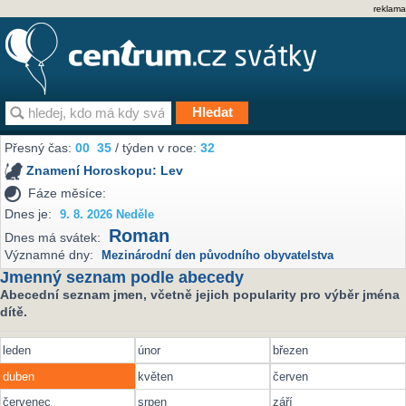
reklama
Přesný čas:
00
35
/ týden v roce:
32
Znamení Horoskopu:
Lev
Fáze měsíce:
Dnes je:
9. 8. 2026 Neděle
Roman
Dnes má svátek:
Významné dny:
Mezinárodní den původního obyvatelstva
Jmenný seznam podle abecedy
Abecední seznam jmen, včetně jejich popularity pro výběr jména
dítě.
leden
únor
březen
duben
květen
červen
červenec
srpen
září