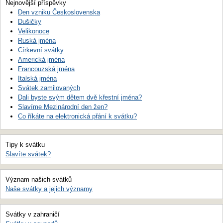
Nejnovější příspěvky
Den vzniku Československa
Dušičky
Velikonoce
Ruská jména
Církevní svátky
Americká jména
Francouzská jména
Italská jména
Svátek zamilovaných
Dali byste svým dětem dvě křestní jména?
Slavíme Mezinárodní den žen?
Co říkáte na elektronická přání k svátku?
Tipy k svátku
Slavíte svátek?
Význam našich svátků
Naše svátky a jejich významy
Svátky v zahraničí