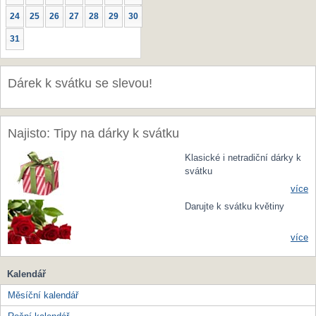
24
25
26
27
28
29
30
31
Dárek k svátku se slevou!
Najisto: Tipy na dárky k svátku
Klasické i netradiční dárky k
svátku
více
Darujte k svátku květiny
více
Kalendář
Měsíční kalendář