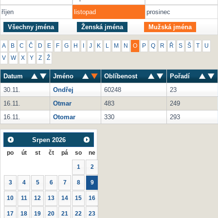
říjen
listopad
prosinec
Všechny jména
Ženská jména
Mužská jména
A
B
C
Č
D
E
F
G
H
I
J
K
L
M
N
O
P
Q
R
Ř
S
Š
T
U
V
W
X
Y
Z
Ž
Datum
Jméno
Oblíbenost
Pořadí
30.11.
Ondřej
60248
23
16.11.
Otmar
483
249
16.11.
Otomar
330
293
Srpen
2026
po
út
st
čt
pá
so
ne
1
2
3
4
5
6
7
8
9
10
11
12
13
14
15
16
17
18
19
20
21
22
23