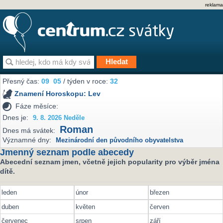
reklama
Přesný čas:
09
05
/ týden v roce:
32
Znamení Horoskopu:
Lev
Fáze měsíce:
Dnes je:
9. 8. 2026 Neděle
Roman
Dnes má svátek:
Významné dny:
Mezinárodní den původního obyvatelstva
Jmenný seznam podle abecedy
Abecední seznam jmen, včetně jejich popularity pro výběr jména
dítě.
leden
únor
březen
duben
květen
červen
červenec
srpen
září