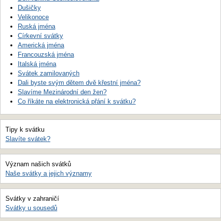
Dušičky
Velikonoce
Ruská jména
Církevní svátky
Americká jména
Francouzská jména
Italská jména
Svátek zamilovaných
Dali byste svým dětem dvě křestní jména?
Slavíme Mezinárodní den žen?
Co říkáte na elektronická přání k svátku?
Tipy k svátku
Slavíte svátek?
Význam našich svátků
Naše svátky a jejich významy
Svátky v zahraničí
Svátky u sousedů