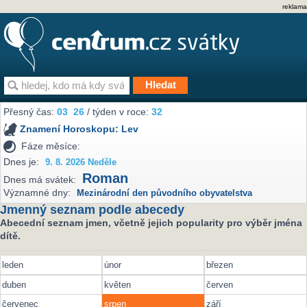
reklama
Přesný čas:
03
26
/ týden v roce:
32
Znamení Horoskopu:
Lev
Fáze měsíce:
Dnes je:
9. 8. 2026 Neděle
Roman
Dnes má svátek:
Významné dny:
Mezinárodní den původního obyvatelstva
Jmenný seznam podle abecedy
Abecední seznam jmen, včetně jejich popularity pro výběr jména
dítě.
leden
únor
březen
duben
květen
červen
červenec
srpen
září