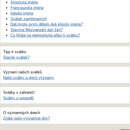
Americká jména
Francouzská jména
Italská jména
Svátek zamilovaných
Dali byste svým dětem dvě křestní jména?
Slavíme Mezinárodní den žen?
Co říkáte na elektronická přání k svátku?
Tipy k svátku
Slavíte svátek?
Význam našich svátků
Naše svátky a jejich významy
Svátky v zahraničí
Svátky u sousedů
O významných dnech
Znáte naše významné dny?
reklama