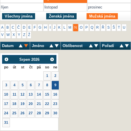
říjen
listopad
prosinec
Všechny jména
Ženská jména
Mužská jména
A
B
C
Č
D
E
F
G
H
I
J
K
L
M
N
O
P
Q
R
Ř
S
Š
T
U
V
W
X
Y
Z
Ž
Datum
Jméno
Oblíbenost
Pořadí
Srpen
2026
po
út
st
čt
pá
so
ne
1
2
3
4
5
6
7
8
9
10
11
12
13
14
15
16
17
18
19
20
21
22
23
24
25
26
27
28
29
30
31