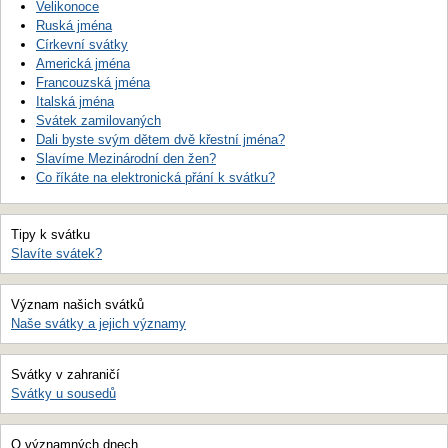
Velikonoce
Ruská jména
Církevní svátky
Americká jména
Francouzská jména
Italská jména
Svátek zamilovaných
Dali byste svým dětem dvě křestní jména?
Slavíme Mezinárodní den žen?
Co říkáte na elektronická přání k svátku?
Tipy k svátku
Slavíte svátek?
Význam našich svátků
Naše svátky a jejich významy
Svátky v zahraničí
Svátky u sousedů
O významných dnech