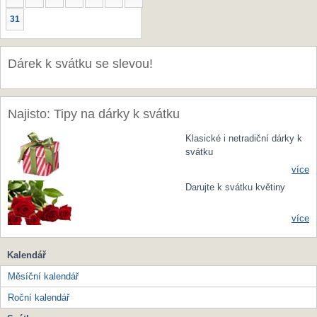
31
Dárek k svátku se slevou!
Najisto: Tipy na dárky k svátku
Klasické i netradiční dárky k
svátku
více
Darujte k svátku květiny
více
Kalendář
Měsíční kalendář
Roční kalendář