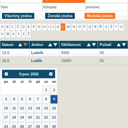
říjen
listopad
prosinec
Všechny jména
Ženská jména
Mužská jména
A
B
C
Č
D
E
F
G
H
I
J
K
L
M
N
O
P
Q
R
Ř
S
Š
T
U
V
W
X
Y
Z
Ž
Datum
Jméno
Oblíbenost
Pořadí
19.8.
Ludvík
9440
69
26.8.
Luděk
15993
53
Srpen
2026
po
út
st
čt
pá
so
ne
1
2
3
4
5
6
7
8
9
10
11
12
13
14
15
16
17
18
19
20
21
22
23
24
25
26
27
28
29
30