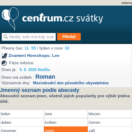
reklama
Přesný čas:
11
:
55
/ týden v roce:
32
Znamení Horoskopu:
Lev
Fáze měsíce:
Dnes je:
9. 8. 2026 Neděle
Roman
Dnes má svátek:
Významné dny:
Mezinárodní den původního obyvatelstva
Jmenný seznam podle abecedy
Abecední seznam jmen, včetně jejich popularity pro výběr jména
dítě.
leden
únor
březen
duben
květen
červen
červenec
srpen
září