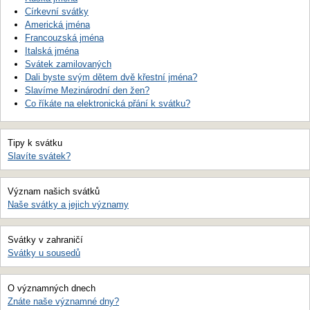
Církevní svátky
Americká jména
Francouzská jména
Italská jména
Svátek zamilovaných
Dali byste svým dětem dvě křestní jména?
Slavíme Mezinárodní den žen?
Co říkáte na elektronická přání k svátku?
Tipy k svátku
Slavíte svátek?
Význam našich svátků
Naše svátky a jejich významy
Svátky v zahraničí
Svátky u sousedů
O významných dnech
Znáte naše významné dny?