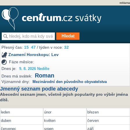
reklama
Přesný čas:
15
47
/ týden v roce:
32
Znamení Horoskopu:
Lev
Fáze měsíce:
Dnes je:
9. 8. 2026 Neděle
Roman
Dnes má svátek:
Významné dny:
Mezinárodní den původního obyvatelstva
Jmenný seznam podle abecedy
Abecední seznam jmen, včetně jejich popularity pro výběr jména
dítě.
leden
únor
březen
duben
květen
červen
červenec
srpen
září