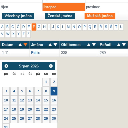
říjen
listopad
prosinec
Všechny jména
Ženská jména
Mužská jména
A
B
C
Č
D
E
F
G
H
I
J
K
L
M
N
O
P
Q
R
Ř
S
Š
T
U
V
W
X
Y
Z
Ž
Datum
Jméno
Oblíbenost
Pořadí
1.11.
Felix
338
289
Srpen
2026
po
út
st
čt
pá
so
ne
1
2
3
4
5
6
7
8
9
10
11
12
13
14
15
16
17
18
19
20
21
22
23
24
25
26
27
28
29
30
31