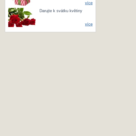
více
Darujte k svátku květiny
více