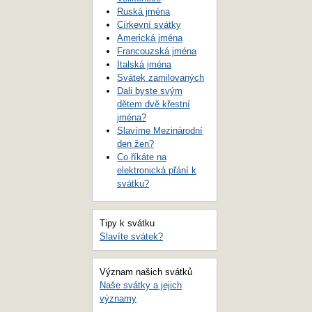
Ruská jména
Církevní svátky
Americká jména
Francouzská jména
Italská jména
Svátek zamilovaných
Dali byste svým
dětem dvě křestní
jména?
Slavíme Mezinárodní
den žen?
Co říkáte na
elektronická přání k
svátku?
Tipy k svátku
Slavíte svátek?
Význam našich svátků
Naše svátky a jejich
významy