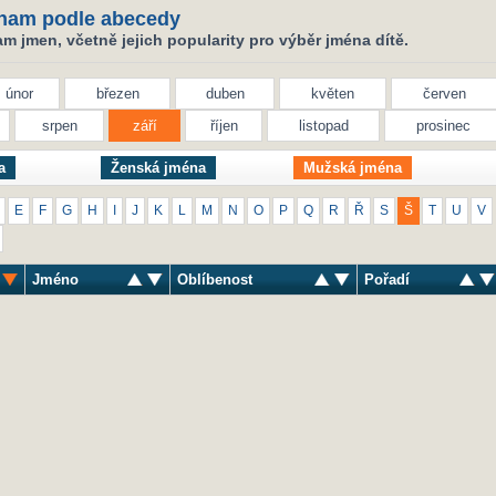
nam podle abecedy
 jmen, včetně jejich popularity pro výběr jména dítě.
únor
březen
duben
květen
červen
srpen
září
říjen
listopad
prosinec
a
Ženská jména
Mužská jména
E
F
G
H
I
J
K
L
M
N
O
P
Q
R
Ř
S
Š
T
U
V
Jméno
Oblíbenost
Pořadí