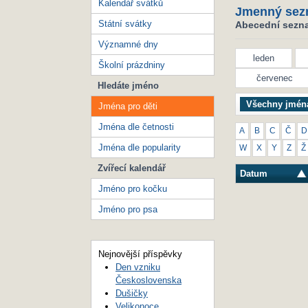
Kalendář svátků
Jmenný sez
Státní svátky
Abecední seznam
Významné dny
leden
Školní prázdniny
červenec
Hledáte jméno
Všechny jmén
Jména pro děti
Jména dle četnosti
A
B
C
Č
D
Jména dle popularity
W
X
Y
Z
Ž
Zvířecí kalendář
Datum
Jméno pro kočku
Jméno pro psa
Nejnovější příspěvky
Den vzniku
Československa
Dušičky
Velikonoce