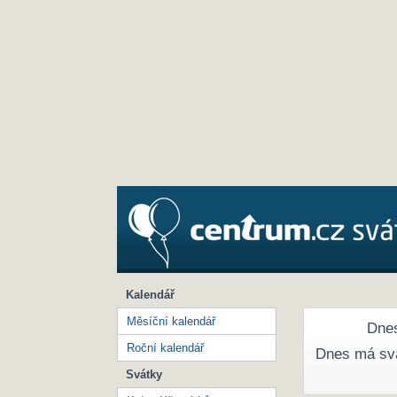
Kalendář
Měsíční kalendář
Dnes
Roční kalendář
Dnes má sv
Svátky