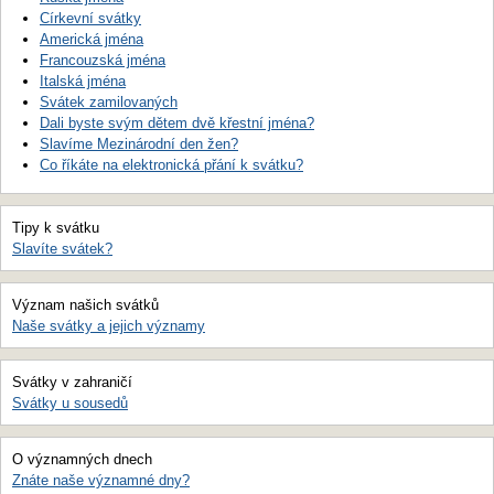
Církevní svátky
Americká jména
Francouzská jména
Italská jména
Svátek zamilovaných
Dali byste svým dětem dvě křestní jména?
Slavíme Mezinárodní den žen?
Co říkáte na elektronická přání k svátku?
Tipy k svátku
Slavíte svátek?
Význam našich svátků
Naše svátky a jejich významy
Svátky v zahraničí
Svátky u sousedů
O významných dnech
Znáte naše významné dny?