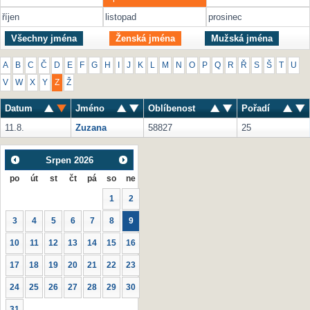
říjen
listopad
prosinec
Všechny jména
Ženská jména
Mužská jména
A
B
C
Č
D
E
F
G
H
I
J
K
L
M
N
O
P
Q
R
Ř
S
Š
T
U
V
W
X
Y
Z
Ž
Datum
Jméno
Oblíbenost
Pořadí
11.8.
Zuzana
58827
25
Srpen
2026
po
út
st
čt
pá
so
ne
1
2
3
4
5
6
7
8
9
10
11
12
13
14
15
16
17
18
19
20
21
22
23
24
25
26
27
28
29
30
31