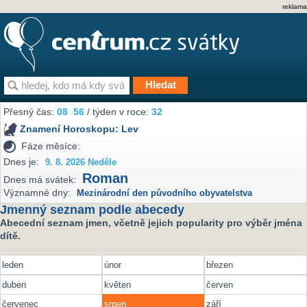
reklama
Přesný čas:
08
56
/ týden v roce:
32
Znamení Horoskopu:
Lev
Fáze měsíce:
Dnes je:
9. 8. 2026 Neděle
Roman
Dnes má svátek:
Významné dny:
Mezinárodní den původního obyvatelstva
Jmenný seznam podle abecedy
Abecední seznam jmen, včetně jejich popularity pro výběr jména
dítě.
leden
únor
březen
duben
květen
červen
červenec
srpen
září