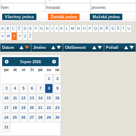
říjen
listopad
prosinec
Všechny jména
Ženská jména
Mužská jména
A
B
C
Č
D
E
F
G
H
I
J
K
L
M
N
O
P
Q
R
Ř
S
Š
T
U
V
W
X
Y
Z
Ž
Datum
Jméno
Oblíbenost
Pořadí
Srpen
2026
po
út
st
čt
pá
so
ne
1
2
3
4
5
6
7
8
9
10
11
12
13
14
15
16
17
18
19
20
21
22
23
24
25
26
27
28
29
30
31