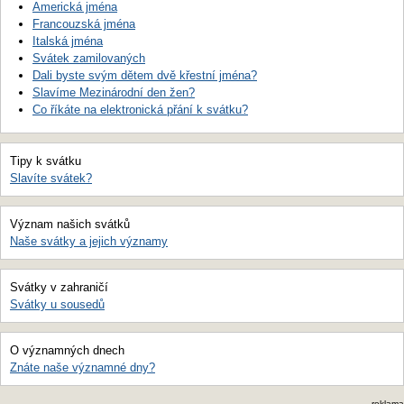
Americká jména
Francouzská jména
Italská jména
Svátek zamilovaných
Dali byste svým dětem dvě křestní jména?
Slavíme Mezinárodní den žen?
Co říkáte na elektronická přání k svátku?
Tipy k svátku
Slavíte svátek?
Význam našich svátků
Naše svátky a jejich významy
Svátky v zahraničí
Svátky u sousedů
O významných dnech
Znáte naše významné dny?
reklama