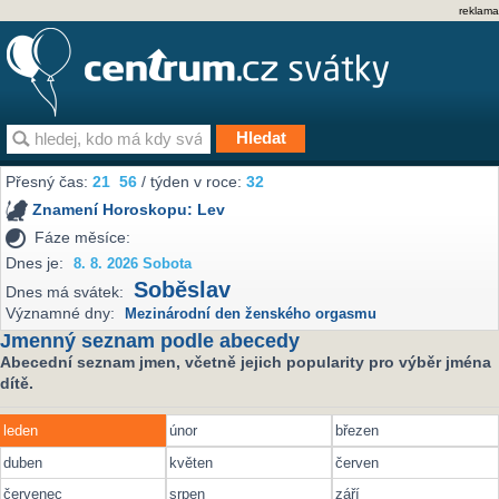
reklama
Přesný čas:
21
56
/ týden v roce:
32
Znamení Horoskopu:
Lev
Fáze měsíce:
Dnes je:
8. 8. 2026 Sobota
Soběslav
Dnes má svátek:
Významné dny:
Mezinárodní den ženského orgasmu
Jmenný seznam podle abecedy
Abecední seznam jmen, včetně jejich popularity pro výběr jména
dítě.
leden
únor
březen
duben
květen
červen
červenec
srpen
září