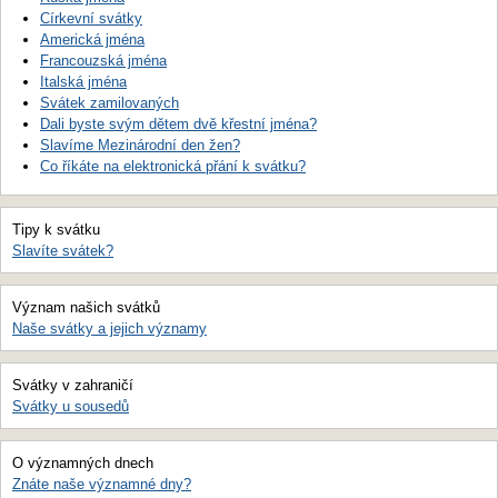
Církevní svátky
Americká jména
Francouzská jména
Italská jména
Svátek zamilovaných
Dali byste svým dětem dvě křestní jména?
Slavíme Mezinárodní den žen?
Co říkáte na elektronická přání k svátku?
Tipy k svátku
Slavíte svátek?
Význam našich svátků
Naše svátky a jejich významy
Svátky v zahraničí
Svátky u sousedů
O významných dnech
Znáte naše významné dny?