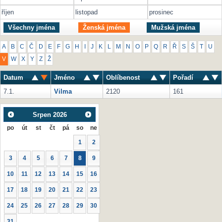
říjen
listopad
prosinec
Všechny jména
Ženská jména
Mužská jména
A
B
C
Č
D
E
F
G
H
I
J
K
L
M
N
O
P
Q
R
Ř
S
Š
T
U
V
W
X
Y
Z
Ž
Datum
Jméno
Oblíbenost
Pořadí
7.1.
Vilma
2120
161
Srpen
2026
po
út
st
čt
pá
so
ne
1
2
3
4
5
6
7
8
9
10
11
12
13
14
15
16
17
18
19
20
21
22
23
24
25
26
27
28
29
30
31