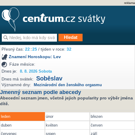
reklama
Přesný čas:
22
:
25
/ týden v roce:
32
Znamení Horoskopu:
Lev
Fáze měsíce:
Dnes je:
8. 8. 2026 Sobota
Soběslav
Dnes má svátek:
Významné dny:
Mezinárodní den ženského orgasmu
Jmenný seznam podle abecedy
Abecední seznam jmen, včetně jejich popularity pro výběr jména
dítě.
leden
únor
březen
duben
květen
červen
červenec
srpen
září