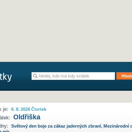
 je:
6. 8. 2026 Čtvrtek
Oldřiška
átek:
dny:
Světový den boje za zákaz jaderných zbraní
,
Mezinárodní 
a mír