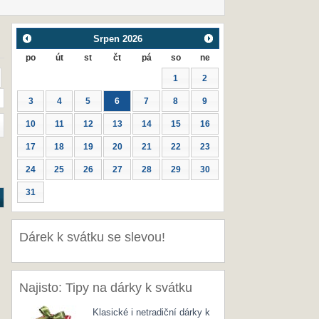
Srpen
2026
po
út
st
čt
pá
so
ne
1
2
3
4
5
6
7
8
9
10
11
12
13
14
15
16
17
18
19
20
21
22
23
24
25
26
27
28
29
30
31
Dárek k svátku se slevou!
Najisto: Tipy na dárky k svátku
Klasické i netradiční dárky k