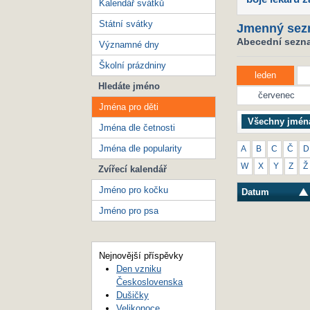
Kalendář svátků
Státní svátky
Jmenný sez
Abecední seznam
Významné dny
Školní prázdniny
leden
Hledáte jméno
červenec
Jména pro děti
Všechny jmén
Jména dle četnosti
Jména dle popularity
A
B
C
Č
D
W
X
Y
Z
Ž
Zvířecí kalendář
Jméno pro kočku
Datum
Jméno pro psa
Nejnovější příspěvky
Den vzniku
Československa
Dušičky
Velikonoce