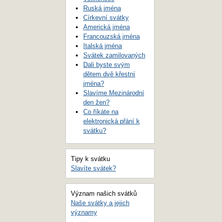
Ruská jména
Církevní svátky
Americká jména
Francouzská jména
Italská jména
Svátek zamilovaných
Dali byste svým
dětem dvě křestní
jména?
Slavíme Mezinárodní
den žen?
Co říkáte na
elektronická přání k
svátku?
Tipy k svátku
Slavíte svátek?
Význam našich svátků
Naše svátky a jejich
významy