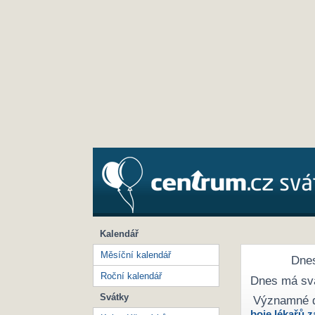
Kalendář
Měsíční kalendář
Dnes
Roční kalendář
Dnes má sv
Svátky
Významné 
boje lékařů z