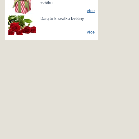
svátku
více
Darujte k svátku květiny
více