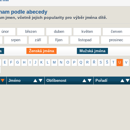
nam podle abecedy
 jmen, včetně jejich popularity pro výběr jména dítě.
únor
březen
duben
květen
červen
srpen
září
říjen
listopad
prosinec
a
Ženská jména
Mužská jména
E
F
G
H
I
J
K
L
M
N
O
P
Q
R
Ř
S
Š
T
U
V
Jméno
Oblíbenost
Pořadí