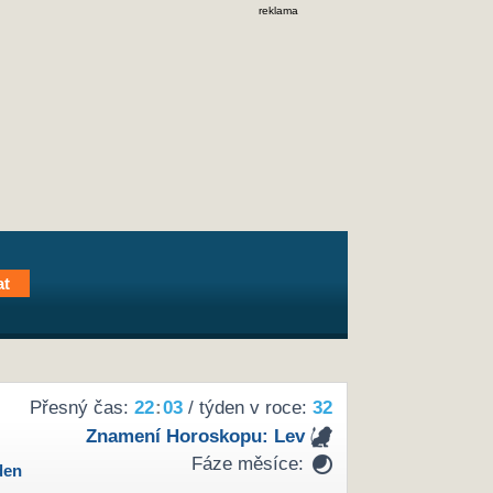
reklama
Přesný čas:
22
03
/ týden v roce:
32
Znamení Horoskopu:
Lev
Fáze měsíce:
den