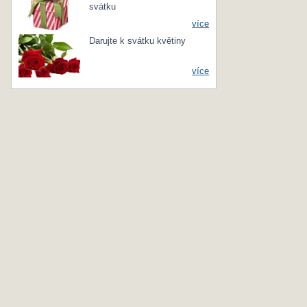
svátku
více
Darujte k svátku květiny
více