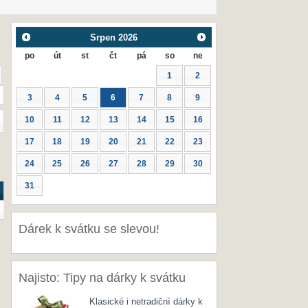
Srpen
2026
po
út
st
čt
pá
so
ne
1
2
3
4
5
6
7
8
9
10
11
12
13
14
15
16
17
18
19
20
21
22
23
24
25
26
27
28
29
30
31
Dárek k svátku se slevou!
Najisto: Tipy na dárky k svátku
Klasické i netradiční dárky k