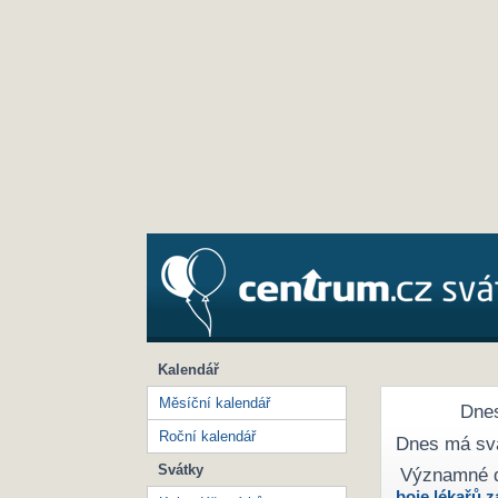
Kalendář
Měsíční kalendář
Dnes
Roční kalendář
Dnes má sv
Svátky
Významné 
boje lékařů z