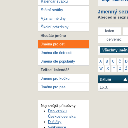
Kalendář svátků
Státní svátky
Jmenný sez
Abecední seznam
Významné dny
Školní prázdniny
leden
Hledáte jméno
červenec
Jména pro děti
Všechny jmén
Jména dle četnosti
Jména dle popularity
A
B
C
Č
D
W
X
Y
Z
Ž
Zvířecí kalendář
Jméno pro kočku
Datum
Jméno pro psa
16.3.
Nejnovější příspěvky
Den vzniku
Československa
Dušičky
Velikonoce