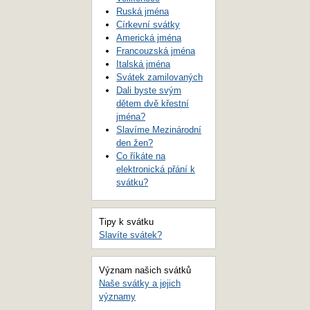
Ruská jména
Církevní svátky
Americká jména
Francouzská jména
Italská jména
Svátek zamilovaných
Dali byste svým
dětem dvě křestní
jména?
Slavíme Mezinárodní
den žen?
Co říkáte na
elektronická přání k
svátku?
Tipy k svátku
Slavíte svátek?
Význam našich svátků
Naše svátky a jejich
významy