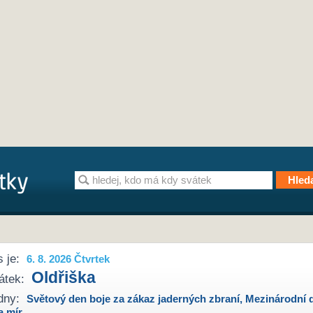
 je:
6. 8. 2026 Čtvrtek
Oldřiška
átek:
dny:
Světový den boje za zákaz jaderných zbraní
,
Mezinárodní 
a mír