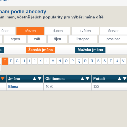
nam podle abecedy
 jmen, včetně jejich popularity pro výběr jména dítě.
únor
březen
duben
květen
červen
srpen
září
říjen
listopad
prosinec
a
Ženská jména
Mužská jména
E
F
G
H
I
J
K
L
M
N
O
P
Q
R
Ř
S
Š
T
U
V
Jméno
Oblíbenost
Pořadí
Elena
4070
133