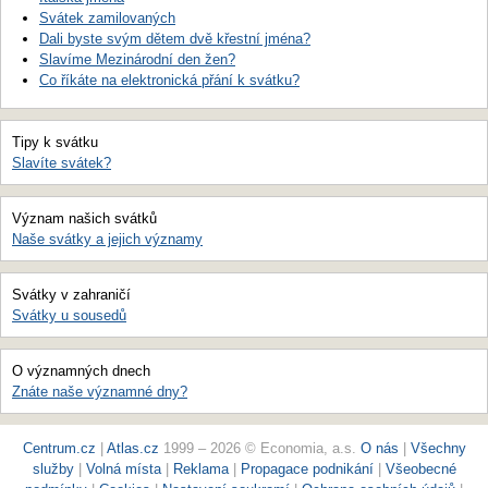
Svátek zamilovaných
Dali byste svým dětem dvě křestní jména?
Slavíme Mezinárodní den žen?
Co říkáte na elektronická přání k svátku?
Tipy k svátku
Slavíte svátek?
Význam našich svátků
Naše svátky a jejich významy
Svátky v zahraničí
Svátky u sousedů
O významných dnech
Znáte naše významné dny?
Centrum.cz
|
Atlas.cz
1999 – 2026 © Economia, a.s.
O nás
|
Všechny
služby
|
Volná místa
|
Reklama
|
Propagace podnikání
|
Všeobecné