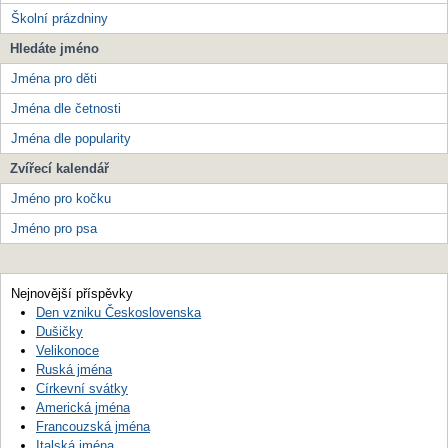
Školní prázdniny
Hledáte jméno
Jména pro děti
Jména dle četnosti
Jména dle popularity
Zvířecí kalendář
Jméno pro kočku
Jméno pro psa
Nejnovější příspěvky
Den vzniku Československa
Dušičky
Velikonoce
Ruská jména
Církevní svátky
Americká jména
Francouzská jména
Italská jména