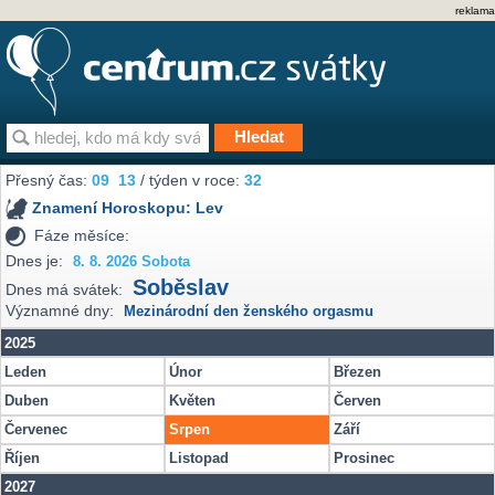
reklama
Přesný čas:
09
13
/ týden v roce:
32
Znamení Horoskopu:
Lev
Fáze měsíce:
Dnes je:
8. 8. 2026 Sobota
Soběslav
Dnes má svátek:
Významné dny:
Mezinárodní den ženského orgasmu
2025
Leden
Únor
Březen
Duben
Květen
Červen
Červenec
Srpen
Září
Říjen
Listopad
Prosinec
2027