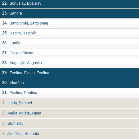
22.
Bohuslav, Božislav
23.
Sandra
24.
Bartoloměj, Bartolomej
25.
Radim, Radimír
26.
Luděk
27.
Otakar, Otokar
28.
Augustýn, Augustin
29.
Evelína, Evelin, Evelina
30.
Vladěna
31.
Pavlína, Paulína
1.
Linda, Samuel
2.
Adéla, Adléta, Adela
3.
Bronislav
4.
Jindřiška, Henrieta