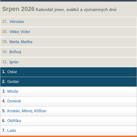
Srpen 2026
Kalendář jmen, svátků a významných dnů
27.
Věroslav
28.
Viktor, Victor
29.
Marta, Martha
30.
Bořivoj
31.
Ignác
1.
Oskar
2.
Gustav
3.
Miluše
4.
Dominik
5.
Kristián, Milivoj, Křišťan
6.
Oldřiška
7.
Lada