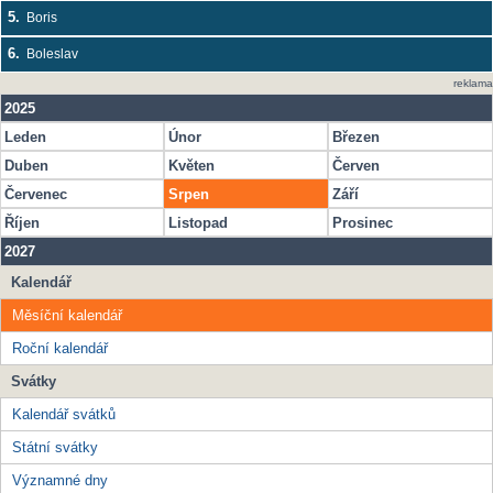
5.
Boris
6.
Boleslav
reklama
2025
Leden
Únor
Březen
Duben
Květen
Červen
Červenec
Srpen
Září
Říjen
Listopad
Prosinec
2027
Kalendář
Měsíční kalendář
Roční kalendář
Svátky
Kalendář svátků
Státní svátky
Významné dny