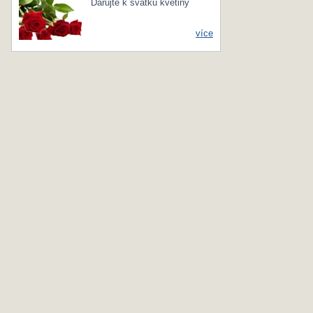
Darujte k svátku květiny
více