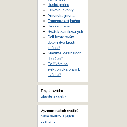
Ruská jména
Církevní svátky
Americká jména
Francouzská jména
Italská jména
Svátek zamilovaných
Dali byste svým
dětem dvě křestní
jména?
Slavíme Mezinárodní
den žen?
Co říkáte na
elektronická přání k
svátku?
Tipy k svátku
Slavíte svátek?
Význam našich svátků
Naše svátky a jejich
významy