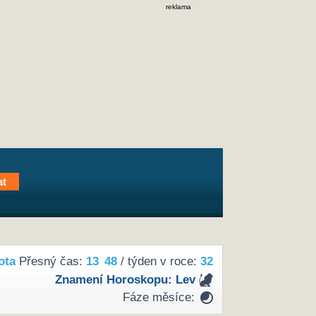
reklama
ota
Přesný čas:
13
48
/ týden v roce:
32
Znamení Horoskopu:
Lev
Fáze měsíce: