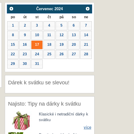
Červenec
2024
po
út
st
čt
pá
so
ne
1
2
3
4
5
6
7
8
9
10
11
12
13
14
15
16
17
18
19
20
21
22
23
24
25
26
27
28
29
30
31
Dárek k svátku se slevou!
Najisto: Tipy na dárky k svátku
Klasické i netradiční dárky k
svátku
více