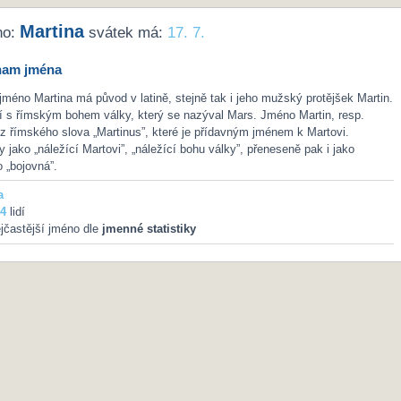
Martina
no:
svátek má:
17. 7.
nam jména
jméno Martina má původ v latině, stejně tak i jeho mužský protějšek Martin.
í s římským bohem války, který se nazýval Mars. Jméno Martin, resp.
 z římského slova „Martinus”, které je přídavným jménem k Martovi.
 jako „náležící Martovi”, „náležící bohu války”, přeneseně pak i jako
o „bojovná”.
a
4
lidí
jčastější jméno dle
jmenné statistiky