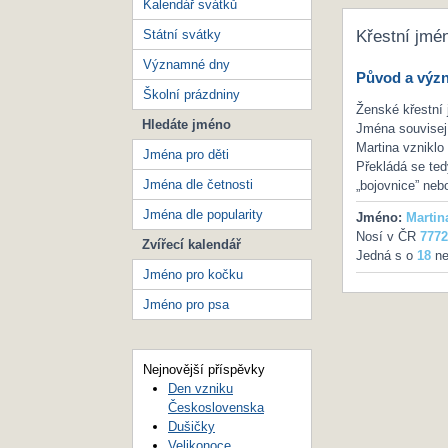
Kalendář svátků
Státní svátky
Křestní jmé
Významné dny
Původ a výz
Školní prázdniny
Ženské křestní 
Hledáte jméno
Jména souvisej
Martina vzniklo
Jména pro děti
Překládá se tedy
Jména dle četnosti
„bojovnice” neb
Jména dle popularity
Jméno:
Martin
Nosí v ČR
7772
Zvířecí kalendář
Jedná s o
18
ne
Jméno pro kočku
Jméno pro psa
Nejnovější příspěvky
Den vzniku
Československa
Dušičky
Velikonoce