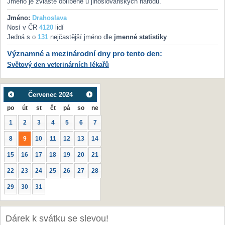
Jméno je zvláště oblíbené u jihoslovanských národů.
Jméno:
Drahoslava
Nosí v ČR
4120
lidí
Jedná s o
131
nejčastější jméno dle
jmenné statistiky
Významné a mezinárodní dny pro tento den:
Světový den veterinárních lékařů
Červenec
2024
po
út
st
čt
pá
so
ne
1
2
3
4
5
6
7
8
9
10
11
12
13
14
15
16
17
18
19
20
21
22
23
24
25
26
27
28
29
30
31
Dárek k svátku se slevou!