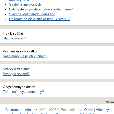
Svátek zamilovaných
Dali byste svým dětem dvě křestní jména?
Slavíme Mezinárodní den žen?
Co říkáte na elektronická přání k svátku?
Tipy k svátku
Slavíte svátek?
Význam našich svátků
Naše svátky a jejich významy
Svátky v zahraničí
Svátky u sousedů
O významných dnech
Znáte naše významné dny?
reklama
Centrum.cz
|
Atlas.cz
1999 – 2026 © Economia, a.s.
O nás
|
Všechny