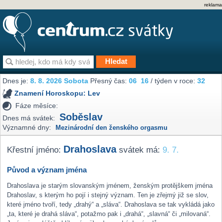
reklama
Dnes je:
8. 8. 2026 Sobota
Přesný čas:
06
16
/ týden v roce:
32
Znamení Horoskopu:
Lev
Fáze měsíce:
Soběslav
Dnes má svátek:
Významné dny:
Mezinárodní den ženského orgasmu
Drahoslava
Křestní jméno:
svátek má:
9. 7.
Původ a význam jména
Drahoslava je starým slovanským jménem, ženským protějškem jména
Drahoslav, s kterým ho pojí i stejný význam. Ten je zřejmý již se slov,
které jméno tvoří, tedy „drahý“ a „sláva“. Drahoslava se tak vykládá jako
„ta, které je drahá sláva“, potažmo pak i „drahá“, „slavná“ či „milovaná“.