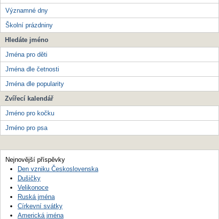
Významné dny
Školní prázdniny
Hledáte jméno
Jména pro děti
Jména dle četnosti
Jména dle popularity
Zvířecí kalendář
Jméno pro kočku
Jméno pro psa
Nejnovější příspěvky
Den vzniku Československa
Dušičky
Velikonoce
Ruská jména
Církevní svátky
Americká jména