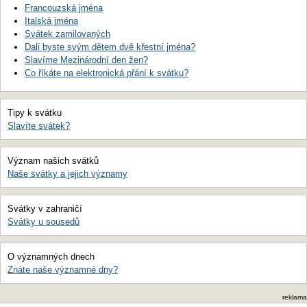
Francouzská jména
Italská jména
Svátek zamilovaných
Dali byste svým dětem dvě křestní jména?
Slavíme Mezinárodní den žen?
Co říkáte na elektronická přání k svátku?
Tipy k svátku
Slavíte svátek?
Význam našich svátků
Naše svátky a jejich významy
Svátky v zahraničí
Svátky u sousedů
O významných dnech
Znáte naše významné dny?
reklama