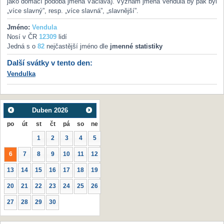
jako domácí podoba jména Václava). Význam jména Vendula by pak byl
„více slavný”, resp. „více slavná”, „slavnější”.
Jméno:
Vendula
Nosí v ČR
12309
lidí
Jedná s o
82
nejčastější jméno dle
jmenné statistiky
Další svátky v tento den:
Vendulka
Duben
2026
po
út
st
čt
pá
so
ne
1
2
3
4
5
6
7
8
9
10
11
12
13
14
15
16
17
18
19
20
21
22
23
24
25
26
27
28
29
30