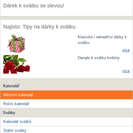
Dárek k svátku se slevou!
Najisto: Tipy na dárky k svátku
Klasické i netradiční dárky k
svátku
více
Darujte k svátku květiny
více
Kalendář
Měsíční kalendář
Roční kalendář
Svátky
Kalendář svátků
Státní svátky