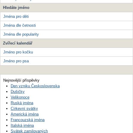
Hledáte jméno
Jména pro děti
Jména dle četnosti
Jména dle popularity
Zvířecí kalendář
Jméno pro kočku
Jméno pro psa
Nejnovější příspěvky
Den vzniku Československa
Dušičky
Velikonoce
Ruská jména
Církevní svátky
Americká jména
Francouzská jména
Italská jména
Svátek zamilovaných