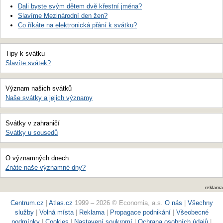
Dali byste svým dětem dvě křestní jména?
Slavíme Mezinárodní den žen?
Co říkáte na elektronická přání k svátku?
Tipy k svátku
Slavíte svátek?
Význam našich svátků
Naše svátky a jejich významy
Svátky v zahraničí
Svátky u sousedů
O významných dnech
Znáte naše významné dny?
reklama
Centrum.cz
|
Atlas.cz
1999 – 2026 © Economia, a.s.
O nás
|
Všechny
služby
|
Volná místa
|
Reklama
|
Propagace podnikání
|
Všeobecné
podmínky
|
Cookies
|
Nastavení soukromí
|
Ochrana osobních údajů
|