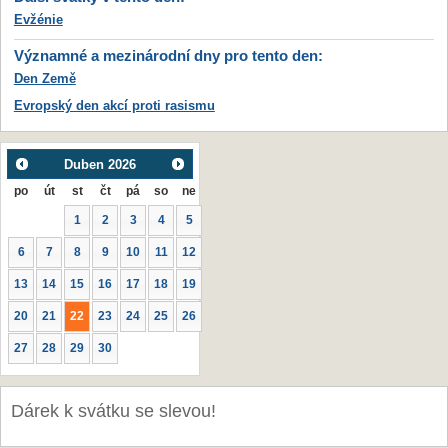
Evžénie
Významné a mezinárodní dny pro tento den:
Den Země
Evropský den akcí proti rasismu
Duben
2026
po
út
st
čt
pá
so
ne
1
2
3
4
5
6
7
8
9
10
11
12
13
14
15
16
17
18
19
20
21
22
23
24
25
26
27
28
29
30
Dárek k svátku se slevou!