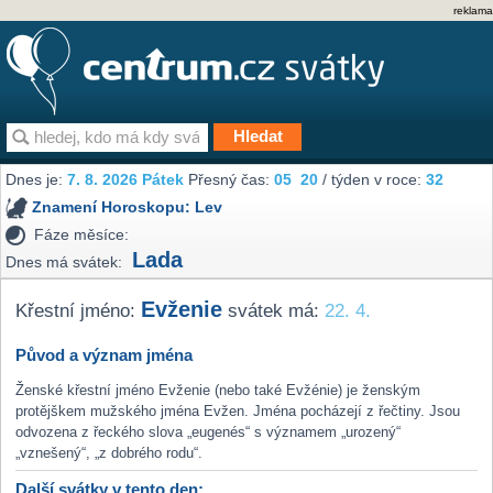
reklama
Dnes je:
7. 8. 2026 Pátek
Přesný čas:
05
20
/ týden v roce:
32
Znamení Horoskopu:
Lev
Fáze měsíce:
Lada
Dnes má svátek:
Evženie
Křestní jméno:
svátek má:
22. 4.
Původ a význam jména
Ženské křestní jméno Evženie (nebo také Evžénie) je ženským
protějškem mužského jména Evžen. Jména pocházejí z řečtiny. Jsou
odvozena z řeckého slova „eugenés“ s významem „urozený“
„vznešený“, „z dobrého rodu“.
Další svátky v tento den: