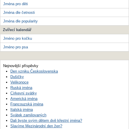
Jména pro děti
Jména dle četnosti
Jména dle popularity
Zvířecí kalendář
Jméno pro kočku
Jméno pro psa
Nejnovější příspěvky
Den vzniku Československa
Dušičky
Velikonoce
Ruská jména
Církevní svátky
Americká jména
Francouzská jména
Italská jména
Svátek zamilovaných
Dali byste svým dětem dvě křestní jména?
Slavíme Mezinárodní den žen?