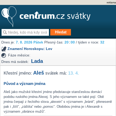
reklama
Dnes je:
7. 8. 2026 Pátek
Přesný čas:
20
00
/ týden v roce:
32
Znamení Horoskopu:
Lev
Fáze měsíce:
Lada
Dnes má svátek:
Aleš
Křestní jméno:
svátek má:
13. 4.
Původ a význam jména
Aleš jako mužské křestní jméno představuje staročeskou domácí
podobu ruského jména Alexej. S jeho významem se také pojí. Obě
jména čerpají z řeckého slova „alexein“ s významem „bránit“, přeneseně
pak i „štít“, „záštita“ nebo „pomoc“. Obdobou jména je i Alexandr s
významem „obránce mužů“.