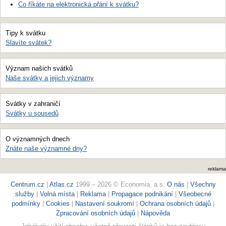
Co říkáte na elektronická přání k svátku?
Tipy k svátku
Slavíte svátek?
Význam našich svátků
Naše svátky a jejich významy
Svátky v zahraničí
Svátky u sousedů
O významných dnech
Znáte naše významné dny?
reklama
Centrum.cz
|
Atlas.cz
1999 – 2026 © Economia, a.s.
O nás
|
Všechny
služby
|
Volná místa
|
Reklama
|
Propagace podnikání
|
Všeobecné
podmínky
|
Cookies
|
Nastavení soukromí
|
Ochrana osobních údajů
|
Zpracování osobních údajů
|
Nápověda