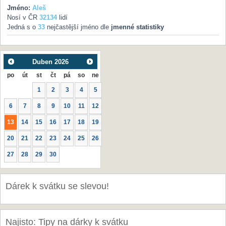
Jméno:
Aleš
Nosí v ČR
32134
lidí
Jedná s o
33
nejčastější jméno dle
jmenné statistiky
Duben
2026
po
út
st
čt
pá
so
ne
1
2
3
4
5
6
7
8
9
10
11
12
13
14
15
16
17
18
19
20
21
22
23
24
25
26
27
28
29
30
Dárek k svátku se slevou!
Najisto: Tipy na dárky k svátku