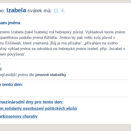
Izabela
no:
svátek má:
11. 4.
nam jména
jméno Izabela (také Isabela) má hebrejský původ. Výkladové teorie jméno
o španělskou podobu jména Alžběta. Jméno by pak mělo svůj původ v
nu Elíšéwah, které znamená „Bůj je má přísaha“, „přísahám na svého
žný výklad jména se odvolává na hebrejské jméno Isebel, příp. Jezabel s
em povýšená“.
a
dí
ejčastější jméno dle
jmenné statistiky
v tento den:
ezinárodní dny pro tento den:
n solidarity osvobození politických vězňů
arkinsonovy choroby