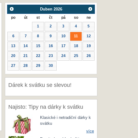
Duben
2026
po
út
st
čt
pá
so
ne
1
2
3
4
5
6
7
8
9
10
11
12
13
14
15
16
17
18
19
20
21
22
23
24
25
26
27
28
29
30
Dárek k svátku se slevou!
Najisto: Tipy na dárky k svátku
Klasické i netradiční dárky k
svátku
více