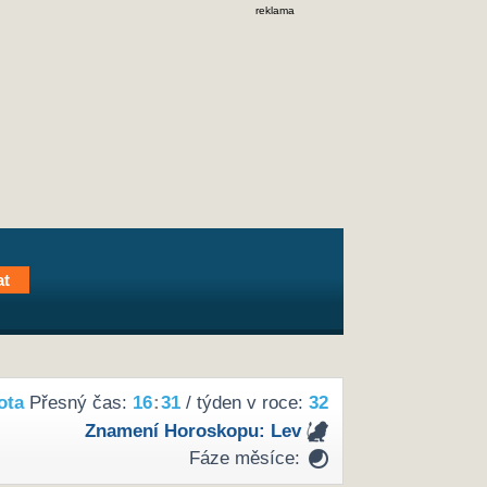
reklama
ota
Přesný čas:
16
:
31
/ týden v roce:
32
Znamení Horoskopu:
Lev
Fáze měsíce: