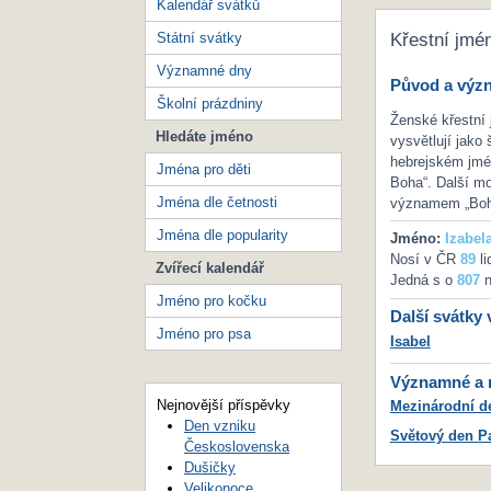
Kalendář svátků
Státní svátky
Křestní jmé
Významné dny
Původ a výz
Školní prázdniny
Ženské křestní 
Hledáte jméno
vysvětlují jak
hebrejském jmé
Jména pro děti
Boha“. Další mo
Jména dle četnosti
významem „Boh
Jména dle popularity
Jméno:
Izabel
Nosí v ČR
89
li
Zvířecí kalendář
Jedná s o
807
n
Jméno pro kočku
Další svátky 
Jméno pro psa
Isabel
Významné a m
Nejnovější příspěvky
Mezinárodní de
Den vzniku
Světový den P
Československa
Dušičky
Velikonoce