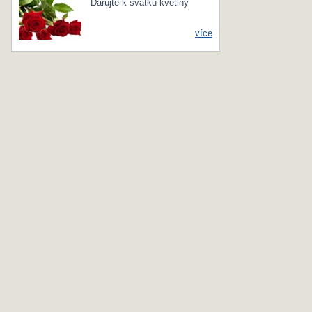
Darujte k svátku květiny
více