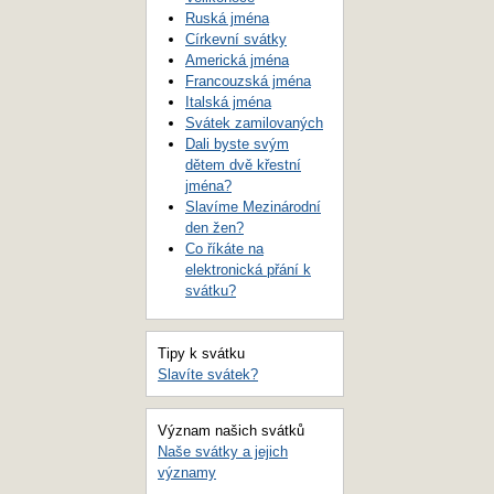
Ruská jména
Církevní svátky
Americká jména
Francouzská jména
Italská jména
Svátek zamilovaných
Dali byste svým
dětem dvě křestní
jména?
Slavíme Mezinárodní
den žen?
Co říkáte na
elektronická přání k
svátku?
Tipy k svátku
Slavíte svátek?
Význam našich svátků
Naše svátky a jejich
významy