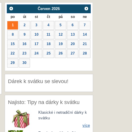
Červen
2026
po
út
st
čt
pá
so
ne
1
2
3
4
5
6
7
8
9
10
11
12
13
14
15
16
17
18
19
20
21
22
23
24
25
26
27
28
29
30
Dárek k svátku se slevou!
Najisto: Tipy na dárky k svátku
Klasické i netradiční dárky k
svátku
více