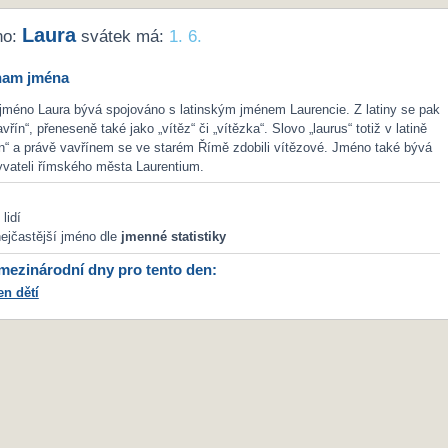
Laura
no:
svátek má:
1. 6.
nam jména
jméno Laura bývá spojováno s latinským jménem Laurencie. Z latiny se pak
vřín“, přeneseně také jako „vítěz“ či „vítězka“. Slovo „laurus“ totiž v latině
n“ a právě vavřínem se ve starém Římě zdobili vítězové. Jméno také bývá
yvateli římského města Laurentium.
lidí
ejčastější jméno dle
jmenné statistiky
ezinárodní dny pro tento den:
n dětí