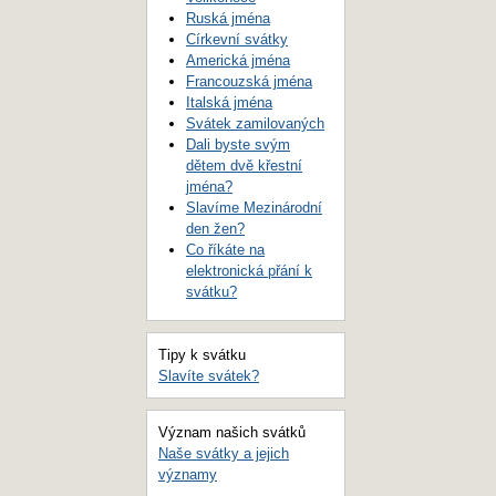
Ruská jména
Církevní svátky
Americká jména
Francouzská jména
Italská jména
Svátek zamilovaných
Dali byste svým
dětem dvě křestní
jména?
Slavíme Mezinárodní
den žen?
Co říkáte na
elektronická přání k
svátku?
Tipy k svátku
Slavíte svátek?
Význam našich svátků
Naše svátky a jejich
významy