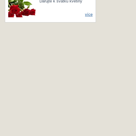
Darujte k svátku květiny
více