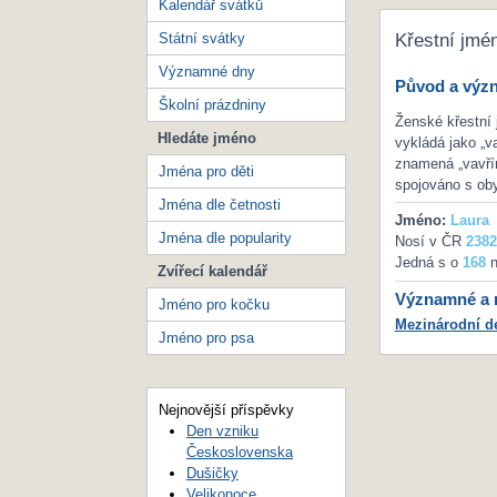
Kalendář svátků
Státní svátky
Křestní jmé
Významné dny
Původ a výz
Školní prázdniny
Ženské křestní 
Hledáte jméno
vykládá jako „va
znamená „vavří
Jména pro děti
spojováno s ob
Jména dle četnosti
Jméno:
Laura
Jména dle popularity
Nosí v ČR
2382
Jedná s o
168
n
Zvířecí kalendář
Významné a m
Jméno pro kočku
Mezinárodní de
Jméno pro psa
Nejnovější příspěvky
Den vzniku
Československa
Dušičky
Velikonoce