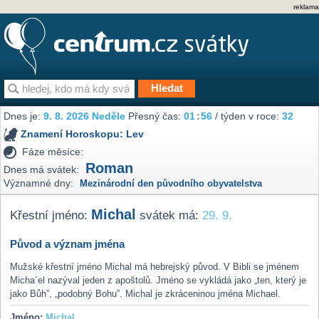
reklama
Dnes je:
9. 8. 2026 Neděle
Přesný čas:
01
:
56
/ týden v roce:
32
Znamení Horoskopu:
Lev
Fáze měsíce:
Roman
Dnes má svátek:
Významné dny:
Mezinárodní den původního obyvatelstva
Michal
Křestní jméno:
svátek má:
29. 9.
Původ a význam jména
Mužské křestní jméno Michal má hebrejský původ. V Bibli se jménem
Micha´el nazýval jeden z apoštolů. Jméno se vykládá jako „ten, který je
jako Bůh”, „podobný Bohu”. Michal je zkráceninou jména Michael.
Jméno:
Michal