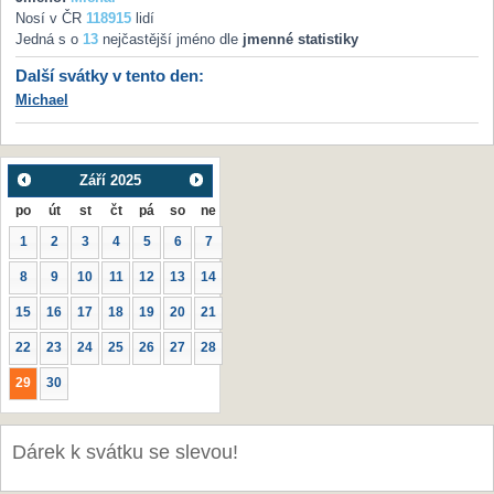
Nosí v ČR
118915
lidí
Jedná s o
13
nejčastější jméno dle
jmenné statistiky
Další svátky v tento den:
Michael
Září
2025
po
út
st
čt
pá
so
ne
1
2
3
4
5
6
7
8
9
10
11
12
13
14
15
16
17
18
19
20
21
22
23
24
25
26
27
28
29
30
Dárek k svátku se slevou!