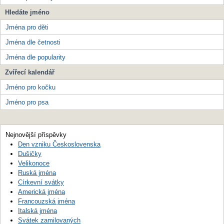
Hledáte jméno
Jména pro děti
Jména dle četnosti
Jména dle popularity
Zvířecí kalendář
Jméno pro kočku
Jméno pro psa
Nejnovější příspěvky
Den vzniku Československa
Dušičky
Velikonoce
Ruská jména
Církevní svátky
Americká jména
Francouzská jména
Italská jména
Svátek zamilovaných