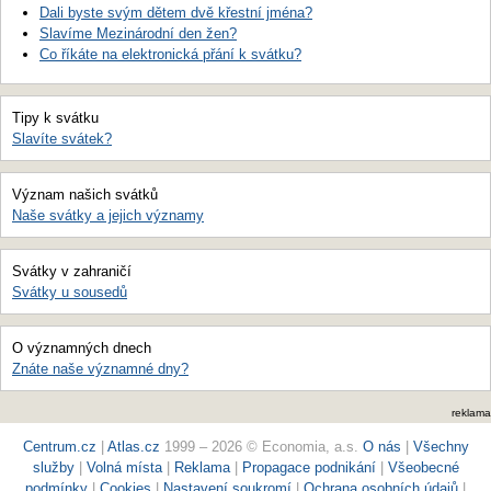
Dali byste svým dětem dvě křestní jména?
Slavíme Mezinárodní den žen?
Co říkáte na elektronická přání k svátku?
Tipy k svátku
Slavíte svátek?
Význam našich svátků
Naše svátky a jejich významy
Svátky v zahraničí
Svátky u sousedů
O významných dnech
Znáte naše významné dny?
reklama
Centrum.cz
|
Atlas.cz
1999 – 2026 © Economia, a.s.
O nás
|
Všechny
služby
|
Volná místa
|
Reklama
|
Propagace podnikání
|
Všeobecné
podmínky
|
Cookies
|
Nastavení soukromí
|
Ochrana osobních údajů
|