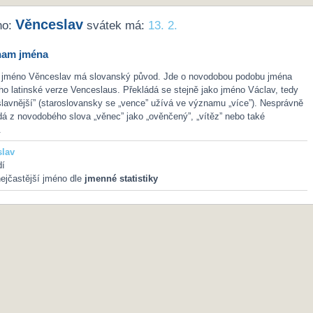
Věnceslav
no:
svátek má:
13. 2.
nam jména
 jméno Věnceslav má slovanský původ. Jde o novodobou podobu jména
eho latinské verze Venceslaus. Překládá se stejně jako jméno Václav, tedy
„slavnější” (staroslovansky se „vence” užívá ve významu „více”). Nesprávně
á z novodobého slova „věnec” jako „ověnčený”, „vítěz” nebo také
.
lav
dí
ejčastější jméno dle
jmenné statistiky