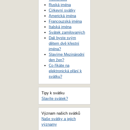
Ruská jména
Církevní svátky
Americká jména
Francouzská jména
Italská jména
Svátek zamilovaných
Dali byste svým
dětem dvě křestní
jména?
Slavíme Mezinárodní
den žen?
Co říkáte na
elektronická přání k
svátku?
Tipy k svátku
Slavíte svátek?
Význam našich svátků
Naše svátky a jejich
významy