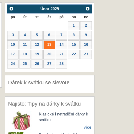
Únor
2025
po
út
st
čt
pá
so
ne
1
2
3
4
5
6
7
8
9
10
11
12
13
14
15
16
17
18
19
20
21
22
23
24
25
26
27
28
Dárek k svátku se slevou!
Najisto: Tipy na dárky k svátku
Klasické i netradiční dárky k
svátku
více