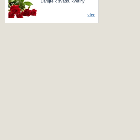
Darujte k svátku květiny
více