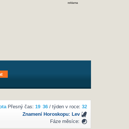
reklama
ota
Přesný čas:
19
36
/ týden v roce:
32
Znamení Horoskopu:
Lev
Fáze měsíce: