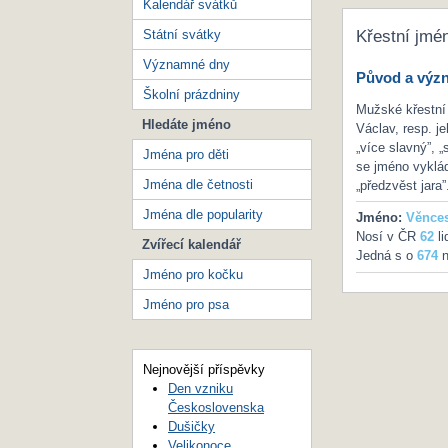
Kalendář svátků
Státní svátky
Křestní jmé
Významné dny
Původ a výz
Školní prázdniny
Mužské křestní
Hledáte jméno
Václav, resp. j
„více slavný”, 
Jména pro děti
se jméno vyklád
Jména dle četnosti
„předzvěst jara”
Jména dle popularity
Jméno:
Věnces
Nosí v ČR
62
li
Zvířecí kalendář
Jedná s o
674
n
Jméno pro kočku
Jméno pro psa
Nejnovější příspěvky
Den vzniku
Československa
Dušičky
Velikonoce