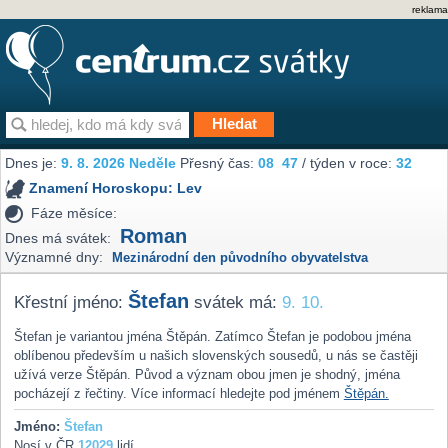
reklama
Dnes je:
9. 8. 2026 Neděle
Přesný čas:
08
47
/ týden v roce:
32
Znamení Horoskopu:
Lev
Fáze měsíce:
Roman
Dnes má svátek:
Významné dny:
Mezinárodní den původního obyvatelstva
Štefan
Křestní jméno:
svátek má:
9. 10.
Štefan je variantou jména Štěpán. Zatímco Štefan je podobou jména
oblíbenou především u našich slovenských sousedů, u nás se častěji
užívá verze Štěpán. Původ a význam obou jmen je shodný, jména
pocházejí z řečtiny. Více informací hledejte pod jménem
Štěpán.
Jméno:
Štefan
Nosí v ČR
12029
lidí