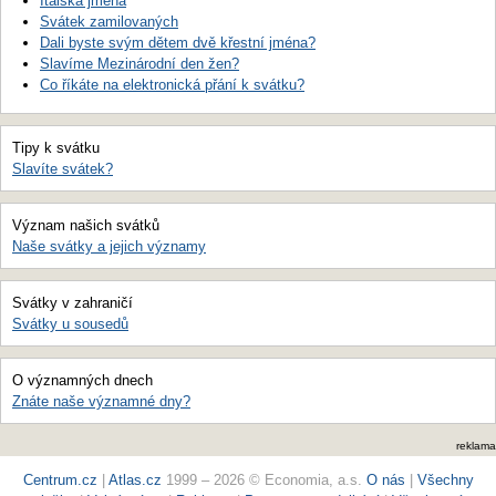
Italská jména
Svátek zamilovaných
Dali byste svým dětem dvě křestní jména?
Slavíme Mezinárodní den žen?
Co říkáte na elektronická přání k svátku?
Tipy k svátku
Slavíte svátek?
Význam našich svátků
Naše svátky a jejich významy
Svátky v zahraničí
Svátky u sousedů
O významných dnech
Znáte naše významné dny?
reklama
Centrum.cz
|
Atlas.cz
1999 – 2026 © Economia, a.s.
O nás
|
Všechny