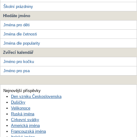
Školní prázdniny
Hledáte jméno
Jména pro děti
Jména dle četnosti
Jména dle popularity
Zvířecí kalendář
Jméno pro kočku
Jméno pro psa
Nejnovější příspěvky
Den vzniku Československa
Dušičky
Velikonoce
Ruská jména
Církevní svátky
Americká jména
Francouzská jména