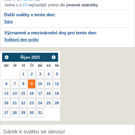
Jedná s o
63
nejčastější jméno dle
jmenné statistiky
Další svátky v tento den:
Sára
Významné a mezinárodní dny pro tento den:
Světový den pošty
Říjen
2025
po
út
st
čt
pá
so
ne
1
2
3
4
5
6
7
8
9
10
11
12
13
14
15
16
17
18
19
20
21
22
23
24
25
26
27
28
29
30
31
Dárek k svátku se slevou!