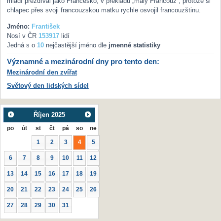
mládí přezdíval jako Francesko, v překladu „malý Francouz“, protože si
chlapec přes svoji francouzskou matku rychle osvojil francouzštinu.
Jméno:
František
Nosí v ČR
153917
lidí
Jedná s o
10
nejčastější jméno dle
jmenné statistiky
Významné a mezinárodní dny pro tento den:
Mezinárodní den zvířat
Světový den lidských sídel
Říjen
2025
po
út
st
čt
pá
so
ne
1
2
3
4
5
6
7
8
9
10
11
12
13
14
15
16
17
18
19
20
21
22
23
24
25
26
27
28
29
30
31