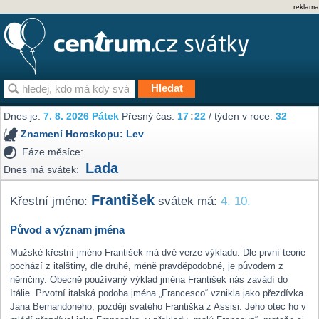
reklama
Dnes je:
7. 8. 2026 Pátek
Přesný čas:
17
22
/ týden v roce:
32
Znamení Horoskopu:
Lev
Fáze měsíce:
Lada
Dnes má svátek:
František
Křestní jméno:
svátek má:
4. 10.
Původ a význam jména
Mužské křestní jméno František má dvě verze výkladu. Dle první teorie
pochází z italštiny, dle druhé, méně pravděpodobné, je původem z
němčiny. Obecně používaný výklad jména František nás zavádí do
Itálie. Prvotní italská podoba jména „Francesco“ vznikla jako přezdívka
Jana Bernandoneho, později svatého Františka z Assisi. Jeho otec ho v