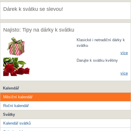
Dárek k svátku se slevou!
Najisto: Tipy na dárky k svátku
Klasické i netradiční dárky k
svátku
více
Darujte k svátku květiny
více
Kalendář
Měsíční kalendář
Roční kalendář
Svátky
Kalendář svátků