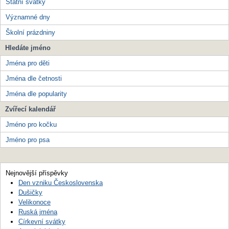
Státní svátky
Významné dny
Školní prázdniny
Hledáte jméno
Jména pro děti
Jména dle četnosti
Jména dle popularity
Zvířecí kalendář
Jméno pro kočku
Jméno pro psa
Nejnovější příspěvky
Den vzniku Československa
Dušičky
Velikonoce
Ruská jména
Církevní svátky