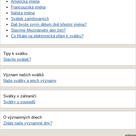
Americká jména
Francouzská jména
Italská jména
Svátek zamilovaných
Dali byste svým dětem dvě křestní jména?
Slavíme Mezinárodní den žen?
Co říkáte na elektronická přání k svátku?
Tipy k svátku
Slavíte svátek?
Význam našich svátků
Naše svátky a jejich významy
Svátky v zahraničí
Svátky u sousedů
O významných dnech
Znáte naše významné dny?
reklama