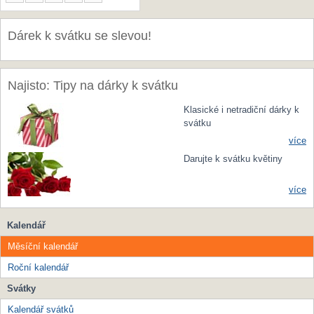
Dárek k svátku se slevou!
Najisto: Tipy na dárky k svátku
Klasické i netradiční dárky k
svátku
více
Darujte k svátku květiny
více
Kalendář
Měsíční kalendář
Roční kalendář
Svátky
Kalendář svátků