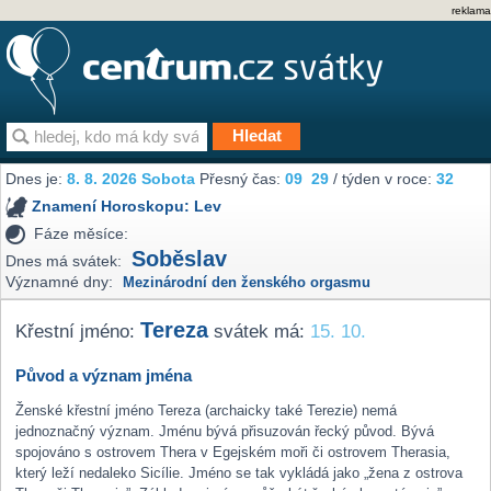
reklama
Dnes je:
8. 8. 2026 Sobota
Přesný čas:
09
29
/ týden v roce:
32
Znamení Horoskopu:
Lev
Fáze měsíce:
Soběslav
Dnes má svátek:
Významné dny:
Mezinárodní den ženského orgasmu
Tereza
Křestní jméno:
svátek má:
15. 10.
Původ a význam jména
Ženské křestní jméno Tereza (archaicky také Terezie) nemá
jednoznačný význam. Jménu bývá přisuzován řecký původ. Bývá
spojováno s ostrovem Thera v Egejském moři či ostrovem Therasia,
který leží nedaleko Sicílie. Jméno se tak vykládá jako „žena z ostrova