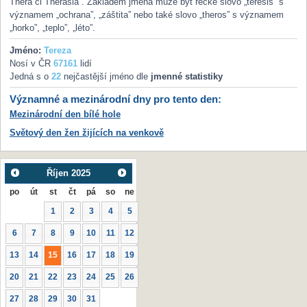
Thera či Therasia”. Základem jména může být řecké slovo „téresis” s
významem „ochrana”, „záštita” nebo také slovo „theros” s významem
„horko”, „teplo”, „léto”.
Jméno:
Tereza
Nosí v ČR
67161
lidí
Jedná s o
22
nejčastější jméno dle
jmenné statistiky
Významné a mezinárodní dny pro tento den:
Mezinárodní den bílé hole
Světový den žen žijících na venkově
Říjen
2025
po
út
st
čt
pá
so
ne
1
2
3
4
5
6
7
8
9
10
11
12
13
14
15
16
17
18
19
20
21
22
23
24
25
26
27
28
29
30
31