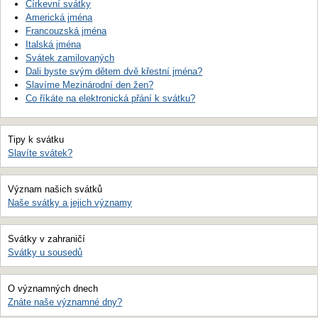
Církevní svátky
Americká jména
Francouzská jména
Italská jména
Svátek zamilovaných
Dali byste svým dětem dvě křestní jména?
Slavíme Mezinárodní den žen?
Co říkáte na elektronická přání k svátku?
Tipy k svátku
Slavíte svátek?
Význam našich svátků
Naše svátky a jejich významy
Svátky v zahraničí
Svátky u sousedů
O významných dnech
Znáte naše významné dny?