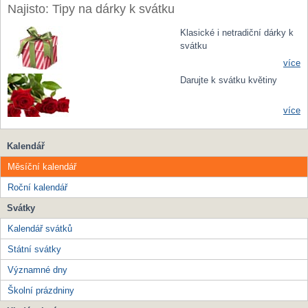
Najisto: Tipy na dárky k svátku
Klasické i netradiční dárky k
svátku
více
Darujte k svátku květiny
více
Kalendář
Měsíční kalendář
Roční kalendář
Svátky
Kalendář svátků
Státní svátky
Významné dny
Školní prázdniny