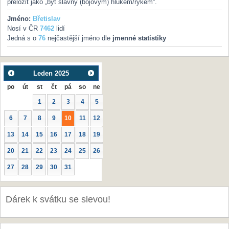
přeložit jako „být slavný (bojovým) hlukem/rykem“.
Jméno:
Břetislav
Nosí v ČR
7462
lidí
Jedná s o
76
nejčastější jméno dle
jmenné statistiky
Leden
2025
po
út
st
čt
pá
so
ne
1
2
3
4
5
6
7
8
9
10
11
12
13
14
15
16
17
18
19
20
21
22
23
24
25
26
27
28
29
30
31
Dárek k svátku se slevou!