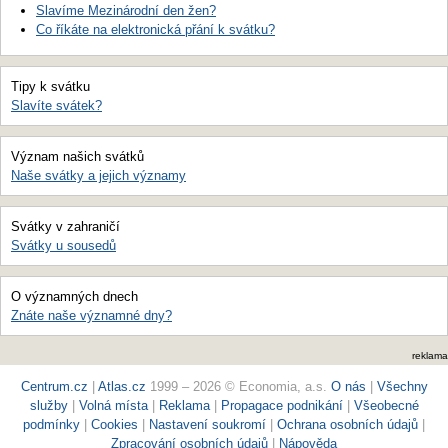
Slavíme Mezinárodní den žen?
Co říkáte na elektronická přání k svátku?
Tipy k svátku
Slavíte svátek?
Význam našich svátků
Naše svátky a jejich významy
Svátky v zahraničí
Svátky u sousedů
O významných dnech
Znáte naše významné dny?
reklama
Centrum.cz
|
Atlas.cz
1999 – 2026 © Economia, a.s.
O nás
|
Všechny
služby
|
Volná místa
|
Reklama
|
Propagace podnikání
|
Všeobecné
podmínky
|
Cookies
|
Nastavení soukromí
|
Ochrana osobních údajů
|
Zpracování osobních údajů
|
Nápověda