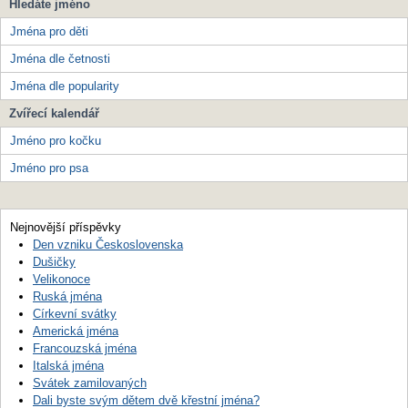
Hledáte jméno
Jména pro děti
Jména dle četnosti
Jména dle popularity
Zvířecí kalendář
Jméno pro kočku
Jméno pro psa
Nejnovější příspěvky
Den vzniku Československa
Dušičky
Velikonoce
Ruská jména
Církevní svátky
Americká jména
Francouzská jména
Italská jména
Svátek zamilovaných
Dali byste svým dětem dvě křestní jména?