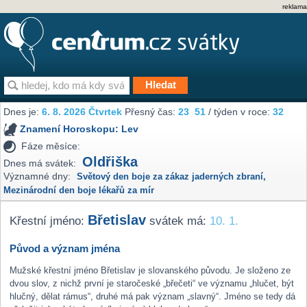
reklama
Dnes je:
6. 8. 2026 Čtvrtek
Přesný čas:
23
:
51
/ týden v roce:
32
Znamení Horoskopu:
Lev
Fáze měsíce:
Oldřiška
Dnes má svátek:
Významné dny:
Světový den boje za zákaz jaderných zbraní
,
Mezinárodní den boje lékařů za mír
Břetislav
Křestní jméno:
svátek má:
10. 1.
Původ a význam jména
Mužské křestní jméno Břetislav je slovanského původu. Je složeno ze
dvou slov, z nichž první je staročeské „břečeti“ ve významu „hlučet, být
hlučný, dělat rámus“, druhé má pak význam „slavný“. Jméno se tedy dá