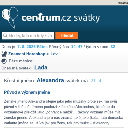
reklama
Dnes je:
7. 8. 2026 Pátek
Přesný čas:
14
:
47
/ týden v roce:
32
Znamení Horoskopu:
Lev
Fáze měsíce:
Lada
Dnes má svátek:
Alexandra
Křestní jméno:
svátek má:
21. 4.
Původ a význam jména
Ženské jméno Alexandra stejně jako jeho mužský protějšek má svůj
původ v řečtině. Jméno pochází z řeckého Alexandros, které se dá
významově přeložit jako „ochránce mužů“. I takový význam může mít
ženské jméno. Alexandra je u nás známá také jako Saša, tato domácká
varianta jména se užívá jak pro ženy, tak pro muže – Alexandry.