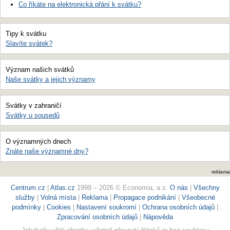
Co říkáte na elektronická přání k svátku?
Tipy k svátku
Slavíte svátek?
Význam našich svátků
Naše svátky a jejich významy
Svátky v zahraničí
Svátky u sousedů
O významných dnech
Znáte naše významné dny?
reklama
Centrum.cz
|
Atlas.cz
1999 – 2026 © Economia, a.s.
O nás
|
Všechny
služby
|
Volná místa
|
Reklama
|
Propagace podnikání
|
Všeobecné
podmínky
|
Cookies
|
Nastavení soukromí
|
Ochrana osobních údajů
|
Zpracování osobních údajů
|
Nápověda