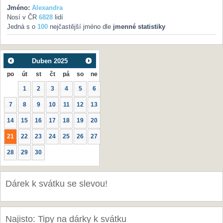
Jméno:
Alexandra
Nosí v ČR
6828
lidí
Jedná s o
100
nejčastější jméno dle
jmenné statistiky
Duben
2025
po
út
st
čt
pá
so
ne
1
2
3
4
5
6
7
8
9
10
11
12
13
14
15
16
17
18
19
20
21
22
23
24
25
26
27
28
29
30
Dárek k svátku se slevou!
Najisto: Tipy na dárky k svátku