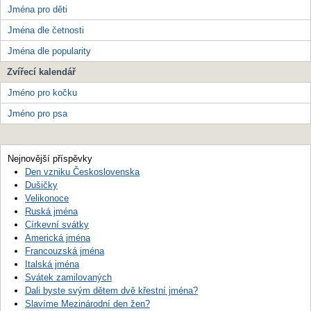
Jména pro děti
Jména dle četnosti
Jména dle popularity
Zvířecí kalendář
Jméno pro kočku
Jméno pro psa
Nejnovější příspěvky
Den vzniku Československa
Dušičky
Velikonoce
Ruská jména
Církevní svátky
Americká jména
Francouzská jména
Italská jména
Svátek zamilovaných
Dali byste svým dětem dvě křestní jména?
Slavíme Mezinárodní den žen?