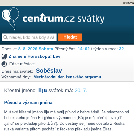
reklama
Dnes je:
8. 8. 2026 Sobota
Přesný čas:
14
:
02
/ týden v roce:
32
Znamení Horoskopu:
Lev
Fáze měsíce:
Soběslav
Dnes má svátek:
Významné dny:
Mezinárodní den ženského orgasmu
Ilja
Křestní jméno:
svátek má:
20. 7.
Původ a význam jména
Mužské křestní jméno Ilja má svůj původ v hebrejštině. Je odvozeno od
hebrejského jména Elí-jjáhu s významem „Bůj je můj pán“ (slova „él“ i
„jáhu“ se překládají jako „Bůh“). Do češtiny se jméno dostalo z Ruska,
ruská varianta přitom pochází z řeckého překladu jména Élías.