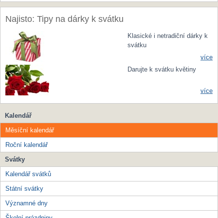
Najisto: Tipy na dárky k svátku
Klasické i netradiční dárky k
svátku
více
Darujte k svátku květiny
více
Kalendář
Měsíční kalendář
Roční kalendář
Svátky
Kalendář svátků
Státní svátky
Významné dny
Školní prázdniny