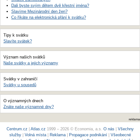
Dali byste svým dětem dvě křestní jména?
Slavíme Mezinárodní den žen?
Co říkáte na elektronická přání k svátku?
Tipy k svátku
Slavíte svátek?
Význam našich svátků
Naše svátky a jejich významy
Svátky v zahraničí
Svátky u sousedů
O významných dnech
Znáte naše významné dny?
reklama
Centrum.cz
|
Atlas.cz
1999 – 2026 © Economia, a.s.
O nás
|
Všechny
služby
|
Volná místa
|
Reklama
|
Propagace podnikání
|
Všeobecné