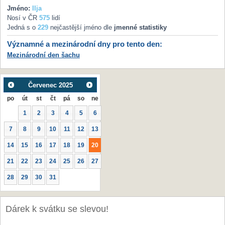
Jméno:
Ilja
Nosí v ČR
575
lidí
Jedná s o
229
nejčastější jméno dle
jmenné statistiky
Významné a mezinárodní dny pro tento den:
Mezinárodní den šachu
Červenec
2025
po
út
st
čt
pá
so
ne
1
2
3
4
5
6
7
8
9
10
11
12
13
14
15
16
17
18
19
20
21
22
23
24
25
26
27
28
29
30
31
Dárek k svátku se slevou!