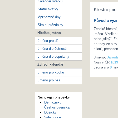
Kalendář svátků
Státní svátky
Křestní jmé
Významné dny
Původ a výz
Školní prázdniny
Ženské křestní 
Hledáte jméno
jména. Vznikla 
nebo „silný“. Z
Jména pro děti
se tedy ze slov 
Jména dle četnosti
silou“, přenese
Jména dle popularity
Jméno:
Jarosl
Nosí v ČR
1019
Zvířecí kalendář
Jedná s o
9
nej
Jméno pro kočku
Jméno pro psa
Nejnovější příspěvky
Den vzniku
Československa
Dušičky
Velikonoce