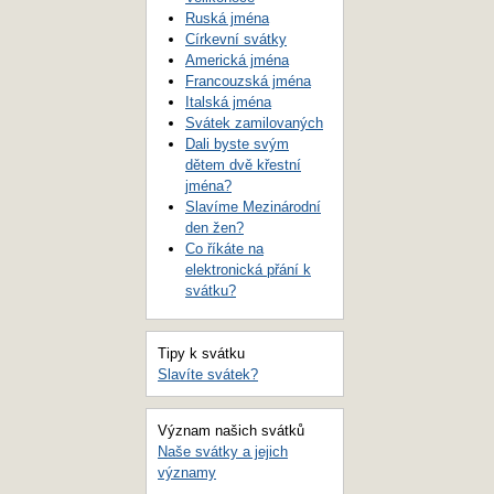
Ruská jména
Církevní svátky
Americká jména
Francouzská jména
Italská jména
Svátek zamilovaných
Dali byste svým
dětem dvě křestní
jména?
Slavíme Mezinárodní
den žen?
Co říkáte na
elektronická přání k
svátku?
Tipy k svátku
Slavíte svátek?
Význam našich svátků
Naše svátky a jejich
významy