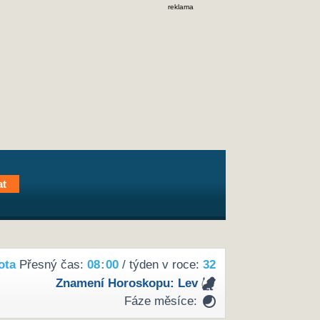
reklama
ota
Přesný čas:
08
:
00
/ týden v roce:
32
Znamení Horoskopu:
Lev
Fáze měsíce: