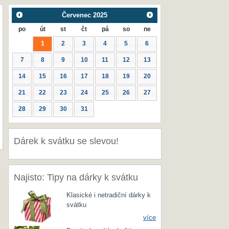
Červenec
2025
po
út
st
čt
pá
so
ne
1
2
3
4
5
6
7
8
9
10
11
12
13
14
15
16
17
18
19
20
21
22
23
24
25
26
27
28
29
30
31
Dárek k svátku se slevou!
Najisto: Tipy na dárky k svátku
Klasické i netradiční dárky k
svátku
více