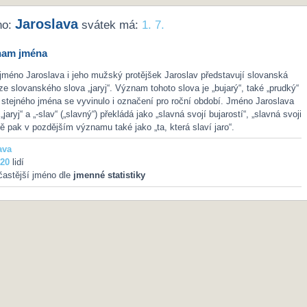
Jaroslava
no:
svátek má:
1. 7.
nam jména
jméno Jaroslava i jeho mužský protějšek Jaroslav představují slovanská
ze slovanského slova „jaryj“. Význam tohoto slova je „bujarý“, také „prudký“
e stejného jména se vyvinulo i označení pro roční období. Jméno Jaroslava
„jaryj“ a „-slav“ („slavný“) překládá jako „slavná svojí bujarostí“, „slavná svoji
ně pak v pozdějším významu také jako „ta, která slaví jaro“.
ava
20
lidí
častější jméno dle
jmenné statistiky