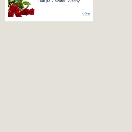
Darujte k svátku květiny
více