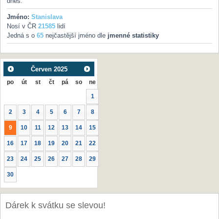
dnes.
Jméno:
Stanislava
Nosí v ČR
21585
lidí
Jedná s o
65
nejčastější jméno dle
jmenné statistiky
Červen
2025
po
út
st
čt
pá
so
ne
1
2
3
4
5
6
7
8
9
10
11
12
13
14
15
16
17
18
19
20
21
22
23
24
25
26
27
28
29
30
Dárek k svátku se slevou!