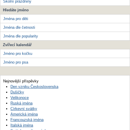
Školní prázdniny
Hledáte jméno
Jména pro děti
Jména dle četnosti
Jména dle popularity
Zvířecí kalendář
Jméno pro kočku
Jméno pro psa
Nejnovější příspěvky
Den vzniku Československa
Dušičky
Velikonoce
Ruská jména
Církevní svátky
Americká jména
Francouzská jména
Italská jména