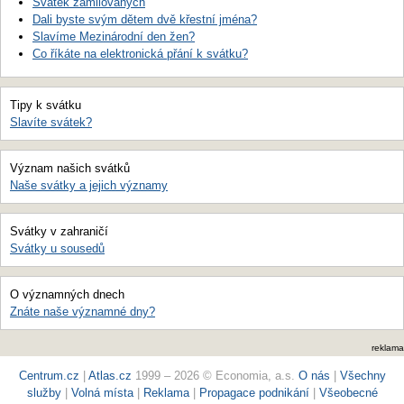
Svátek zamilovaných
Dali byste svým dětem dvě křestní jména?
Slavíme Mezinárodní den žen?
Co říkáte na elektronická přání k svátku?
Tipy k svátku
Slavíte svátek?
Význam našich svátků
Naše svátky a jejich významy
Svátky v zahraničí
Svátky u sousedů
O významných dnech
Znáte naše významné dny?
reklama
Centrum.cz
|
Atlas.cz
1999 – 2026 © Economia, a.s.
O nás
|
Všechny
služby
|
Volná místa
|
Reklama
|
Propagace podnikání
|
Všeobecné