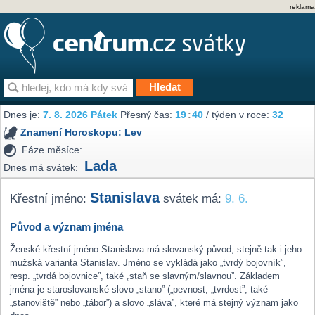
reklama
Dnes je:
7. 8. 2026 Pátek
Přesný čas:
19
:
40
/ týden v roce:
32
Znamení Horoskopu:
Lev
Fáze měsíce:
Lada
Dnes má svátek:
Stanislava
Křestní jméno:
svátek má:
9. 6.
Původ a význam jména
Ženské křestní jméno Stanislava má slovanský původ, stejně tak i jeho
mužská varianta Stanislav. Jméno se vykládá jako „tvrdý bojovník”,
resp. „tvrdá bojovnice”, také „staň se slavným/slavnou”. Základem
jména je staroslovanské slovo „stano” („pevnost, „tvrdost”, také
„stanoviště” nebo „tábor”) a slovo „sláva”, které má stejný význam jako