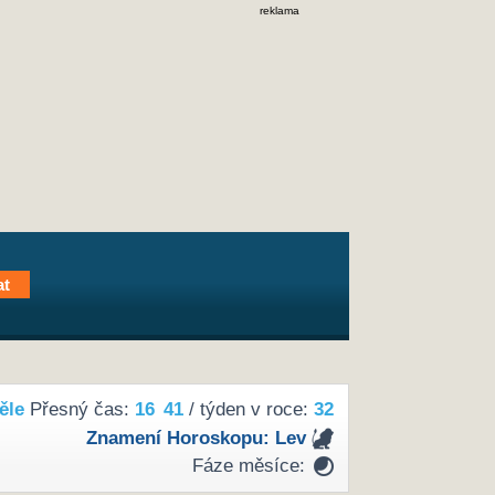
reklama
ěle
Přesný čas:
16
41
/ týden v roce:
32
Znamení Horoskopu:
Lev
Fáze měsíce: