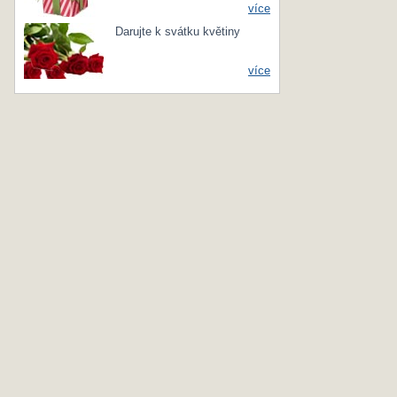
více
Darujte k svátku květiny
více