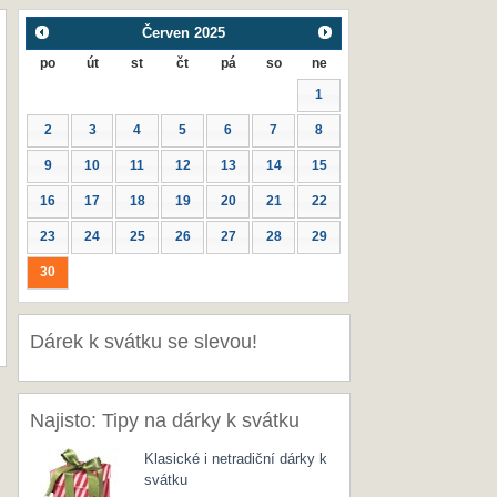
Červen
2025
po
út
st
čt
pá
so
ne
1
2
3
4
5
6
7
8
9
10
11
12
13
14
15
16
17
18
19
20
21
22
23
24
25
26
27
28
29
30
Dárek k svátku se slevou!
Najisto: Tipy na dárky k svátku
Klasické i netradiční dárky k
svátku