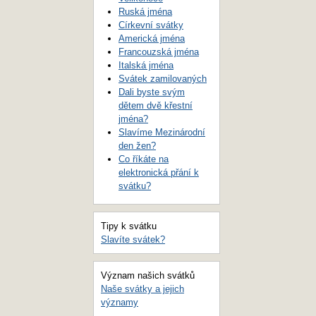
Ruská jména
Církevní svátky
Americká jména
Francouzská jména
Italská jména
Svátek zamilovaných
Dali byste svým
dětem dvě křestní
jména?
Slavíme Mezinárodní
den žen?
Co říkáte na
elektronická přání k
svátku?
Tipy k svátku
Slavíte svátek?
Význam našich svátků
Naše svátky a jejich
významy