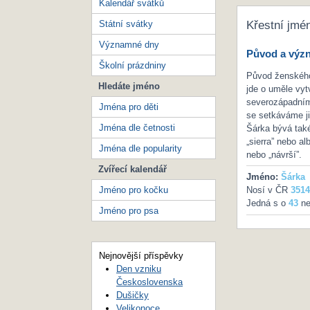
Kalendář svátků
Státní svátky
Křestní jmé
Významné dny
Původ a výz
Školní prázdniny
Původ ženského 
Hledáte jméno
jde o uměle vyt
severozápadním 
Jména pro děti
se setkáváme ji
Jména dle četnosti
Šárka bývá také
„sierra” nebo a
Jména dle popularity
nebo „návrší”.
Zvířecí kalendář
Jméno:
Šárka
Jméno pro kočku
Nosí v ČR
3514
Jedná s o
43
ne
Jméno pro psa
Nejnovější příspěvky
Den vzniku
Československa
Dušičky
Velikonoce