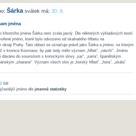
Šárka
no:
svátek má:
30. 6.
nam jména
křestního jména Šárka není zcela jasný. Dle některých výkladových teorií
vořené jméno, které bylo odvozeno od skalnatého hřbetu na
okraji Prahy. Tato oblast se označuje právě jako Šárka a jméno, se kterým
ž v kronice Kosmase, by pak tedy mělo význam „hřbet”, „návrší”. Jméno
 dáváno do souvislosti s korsickými slovy „sar”, „sarra”, španělským
lbánským „sharane”. Význam všech slov je „horský hřbet”, „hora”, „skála”
2
lidí
jčastější jméno dle
jmenné statistiky