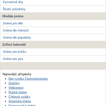
Významné dny
Školní prázdniny
Hledáte jméno
Jména pro děti
Jména dle četnosti
Jména dle popularity
Zvířecí kalendář
Jméno pro kočku
Jméno pro psa
Nejnovější příspěvky
Den vzniku Československa
Dušičky
Velikonoce
Ruská jména
Církevní svátky
Americká jména
Francouzská jména