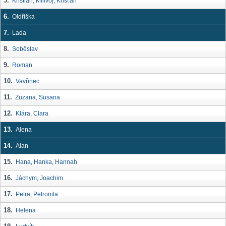
5.
Kristián, Milivoj, Křišťan
6.
Oldřiška
7.
Lada
8.
Soběslav
9.
Roman
10.
Vavřinec
11.
Zuzana, Susana
12.
Klára, Clara
13.
Alena
14.
Alan
15.
Hana, Hanka, Hannah
16.
Jáchym, Joachim
17.
Petra, Petronila
18.
Helena