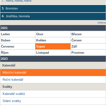
2.
Adéla, Adléta, Adela
3.
Bronislav
4.
Jindřiška, Henrieta
reklama
2021
Leden
Únor
Březen
Duben
Květen
Červen
Červenec
Srpen
Září
Říjen
Listopad
Prosinec
2023
Kalendář
Měsíční kalendář
Roční kalendář
Svátky
Kalendář svátků
Státní svátky