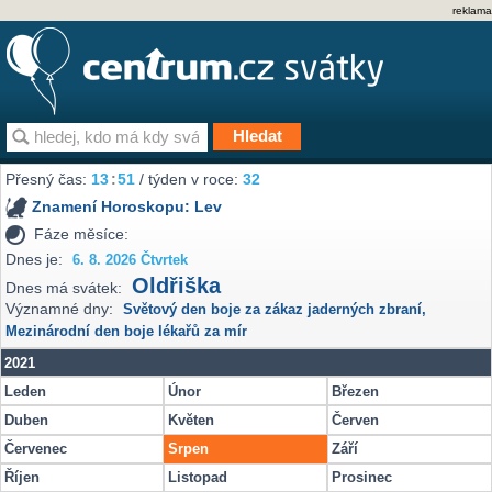
reklama
Přesný čas:
13
51
/ týden v roce:
32
Znamení Horoskopu:
Lev
Fáze měsíce:
Dnes je:
6. 8. 2026 Čtvrtek
Oldřiška
Dnes má svátek:
Významné dny:
Světový den boje za zákaz jaderných zbraní
,
Mezinárodní den boje lékařů za mír
2021
Leden
Únor
Březen
Duben
Květen
Červen
Červenec
Srpen
Září
Říjen
Listopad
Prosinec