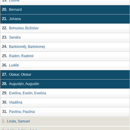
19.
Ludvík
20.
Bernard
21.
Johana
22.
Bohuslav, Božislav
23.
Sandra
24.
Bartoloměj, Bartolomej
25.
Radim, Radimír
26.
Luděk
27.
Otakar, Otokar
28.
Augustýn, Augustin
29.
Evelína, Evelin, Evelina
30.
Vladěna
31.
Pavlína, Paulína
1.
Linda, Samuel