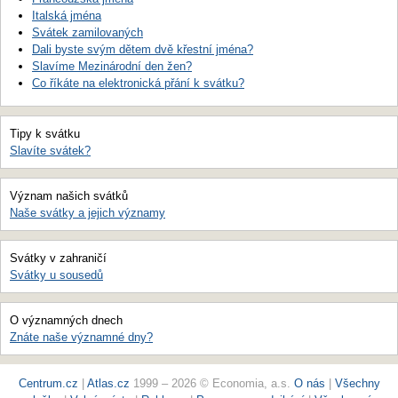
Italská jména
Svátek zamilovaných
Dali byste svým dětem dvě křestní jména?
Slavíme Mezinárodní den žen?
Co říkáte na elektronická přání k svátku?
Tipy k svátku
Slavíte svátek?
Význam našich svátků
Naše svátky a jejich významy
Svátky v zahraničí
Svátky u sousedů
O významných dnech
Znáte naše významné dny?
Centrum.cz
|
Atlas.cz
1999 – 2026 © Economia, a.s.
O nás
|
Všechny