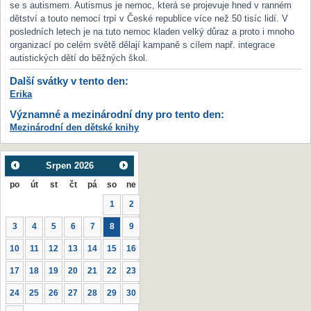
se s autismem. Autismus je nemoc, která se projevuje hned v ranném
dětství a touto nemocí trpí v České republice více než 50 tisíc lidí. V
posledních letech je na tuto nemoc kladen velký důraz a proto i mnoho
organizací po celém světě dělají kampaně s cílem např. integrace
autistických dětí do běžných škol.
Další svátky v tento den:
Erika
Významné a mezinárodní dny pro tento den:
Mezinárodní den dětské knihy
Srpen
2026
po
út
st
čt
pá
so
ne
1
2
3
4
5
6
7
8
9
10
11
12
13
14
15
16
17
18
19
20
21
22
23
24
25
26
27
28
29
30