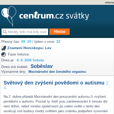
reklama
Přesný čas:
09
25
/ týden v roce:
32
Znamení Horoskopu:
Lev
Fáze měsíce:
Dnes je:
8. 8. 2026 Sobota
Soběslav
Dnes má svátek:
Významné dny:
Mezinárodní den ženského orgasmu
Světový den zvýšení povědomí o autismu
2.
4.
Na 2. dubna připadá Mezinárodní den poruzumění autismu či zvýšení
povědomí o autismu. Poznat ty, kteří jsou zainteresování k tomuto dni
není těžké, neboť mnoho společností po celém světě v tento den
osvěcují své budovy modrý světlem jako známku podpoření vyrovnání