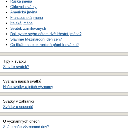
Ruská jména
Církevní svátky
Americká jména
Francouzská jména
Italská jména
Svátek zamilovaných
Dali byste svým dětem dvě křestní jména?
Slavíme Mezinárodní den žen?
Co říkáte na elektronická přání k svátku?
Tipy k svátku
Slavíte svátek?
Význam našich svátků
Naše svátky a jejich významy
Svátky v zahraničí
Svátky u sousedů
O významných dnech
Znáte naše významné dny?