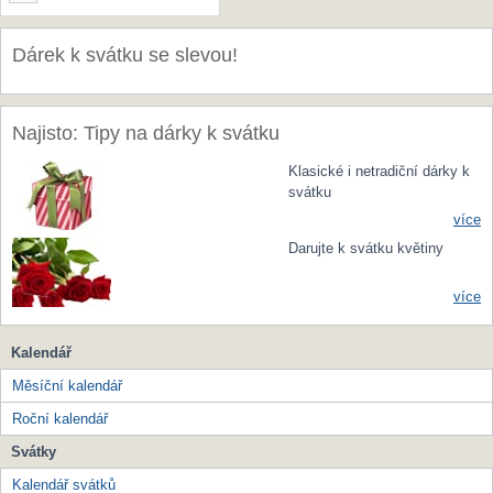
Dárek k svátku se slevou!
Najisto: Tipy na dárky k svátku
Klasické i netradiční dárky k
svátku
více
Darujte k svátku květiny
více
Kalendář
Měsíční kalendář
Roční kalendář
Svátky
Kalendář svátků