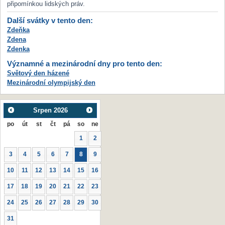
připomínkou lidských práv.
Další svátky v tento den:
Zdeňka
Zdena
Zdenka
Významné a mezinárodní dny pro tento den:
Světový den házené
Mezinárodní olympijský den
Srpen
2026
po
út
st
čt
pá
so
ne
1
2
3
4
5
6
7
8
9
10
11
12
13
14
15
16
17
18
19
20
21
22
23
24
25
26
27
28
29
30
31