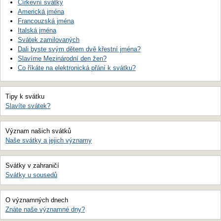
Církevní svátky
Americká jména
Francouzská jména
Italská jména
Svátek zamilovaných
Dali byste svým dětem dvě křestní jména?
Slavíme Mezinárodní den žen?
Co říkáte na elektronická přání k svátku?
Tipy k svátku
Slavíte svátek?
Význam našich svátků
Naše svátky a jejich významy
Svátky v zahraničí
Svátky u sousedů
O významných dnech
Znáte naše významné dny?