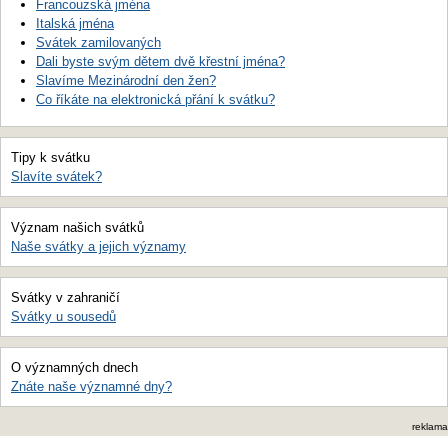
Francouzská jména
Italská jména
Svátek zamilovaných
Dali byste svým dětem dvě křestní jména?
Slavíme Mezinárodní den žen?
Co říkáte na elektronická přání k svátku?
Tipy k svátku
Slavíte svátek?
Význam našich svátků
Naše svátky a jejich významy
Svátky v zahraničí
Svátky u sousedů
O významných dnech
Znáte naše významné dny?
reklama