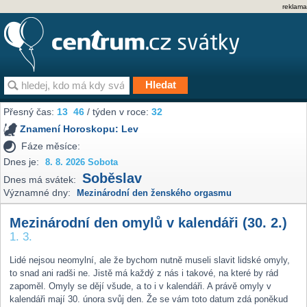
reklama
Přesný čas:
13
46
/ týden v roce:
32
Znamení Horoskopu:
Lev
Fáze měsíce:
Dnes je:
8. 8. 2026 Sobota
Soběslav
Dnes má svátek:
Významné dny:
Mezinárodní den ženského orgasmu
Mezinárodní den omylů v kalendáři (30. 2.)
1. 3.
Lidé nejsou neomylní, ale že bychom nutně museli slavit lidské omyly,
to snad ani radši ne. Jistě má každý z nás i takové, na které by rád
zapoměl. Omyly se dějí všude, a to i v kalendáři. A právě omyly v
kalendáři mají 30. února svůj den. Že se vám toto datum zdá poněkud