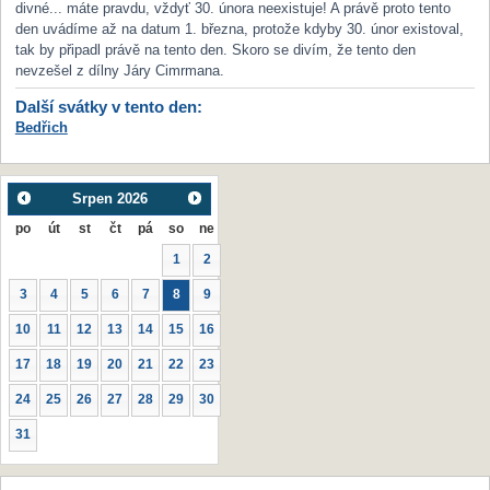
divné... máte pravdu, vždyť 30. února neexistuje! A právě proto tento
den uvádíme až na datum 1. března, protože kdyby 30. únor existoval,
tak by připadl právě na tento den. Skoro se divím, že tento den
nevzešel z dílny Járy Cimrmana.
Další svátky v tento den:
Bedřich
Srpen
2026
po
út
st
čt
pá
so
ne
1
2
3
4
5
6
7
8
9
10
11
12
13
14
15
16
17
18
19
20
21
22
23
24
25
26
27
28
29
30
31