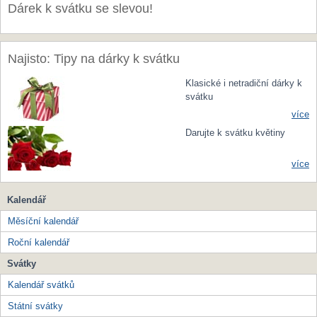
Dárek k svátku se slevou!
Najisto: Tipy na dárky k svátku
Klasické i netradiční dárky k
svátku
více
Darujte k svátku květiny
více
Kalendář
Měsíční kalendář
Roční kalendář
Svátky
Kalendář svátků
Státní svátky