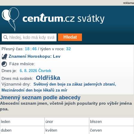
reklama
Přesný čas:
18
:
46
/ týden v roce:
32
Znamení Horoskopu:
Lev
Fáze měsíce:
Dnes je:
6. 8. 2026 Čtvrtek
Oldřiška
Dnes má svátek:
Významné dny:
Světový den boje za zákaz jaderných zbraní
,
Mezinárodní den boje lékařů za mír
Jmenný seznam podle abecedy
Abecední seznam jmen, včetně jejich popularity pro výběr jména
psa.
leden
únor
březen
duben
květen
červen