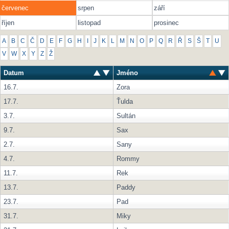
červenec
srpen
září
říjen
listopad
prosinec
A
B
C
Č
D
E
F
G
H
I
J
K
L
M
N
O
P
Q
R
Ř
S
Š
T
U
V
W
X
Y
Z
Ž
Datum
Jméno
16.7.
Zora
17.7.
Ťulda
3.7.
Sultán
9.7.
Sax
2.7.
Sany
4.7.
Rommy
11.7.
Rek
13.7.
Paddy
23.7.
Pad
31.7.
Miky