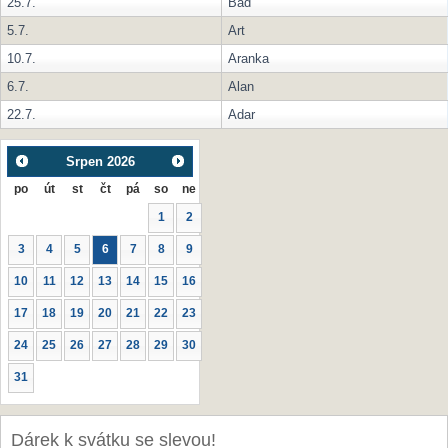
25.7.
Bad
5.7.
Art
10.7.
Aranka
6.7.
Alan
22.7.
Adar
Srpen
2026
po
út
st
čt
pá
so
ne
1
2
3
4
5
6
7
8
9
10
11
12
13
14
15
16
17
18
19
20
21
22
23
24
25
26
27
28
29
30
31
Dárek k svátku se slevou!