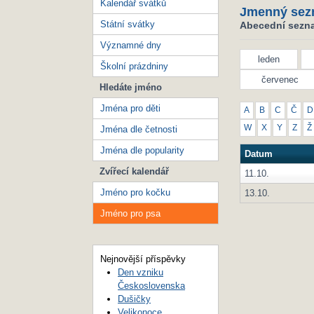
Kalendář svátků
Jmenný sez
Státní svátky
Abecední sezna
Významné dny
leden
Školní prázdniny
červenec
Hledáte jméno
Jména pro děti
A
B
C
Č
D
W
X
Y
Z
Ž
Jména dle četnosti
Jména dle popularity
Datum
Zvířecí kalendář
11.10.
Jméno pro kočku
13.10.
Jméno pro psa
Nejnovější příspěvky
Den vzniku
Československa
Dušičky
Velikonoce