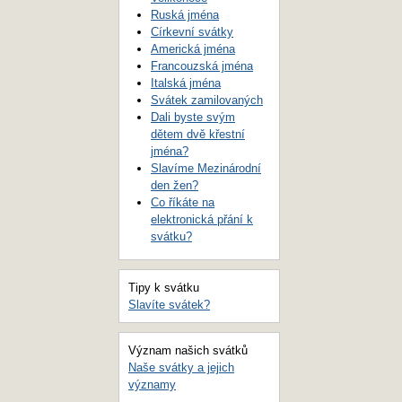
Ruská jména
Církevní svátky
Americká jména
Francouzská jména
Italská jména
Svátek zamilovaných
Dali byste svým
dětem dvě křestní
jména?
Slavíme Mezinárodní
den žen?
Co říkáte na
elektronická přání k
svátku?
Tipy k svátku
Slavíte svátek?
Význam našich svátků
Naše svátky a jejich
významy