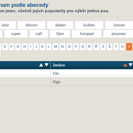
nam podle abecedy
m jmen, včetně jejich popularity pro výběr jména psa.
únor
březen
duben
květen
červen
srpen
září
říjen
listopad
prosinec
E
F
G
H
I
J
K
L
M
N
O
P
Q
R
Ř
S
Š
T
U
V
Jméno
Viki
Vigo