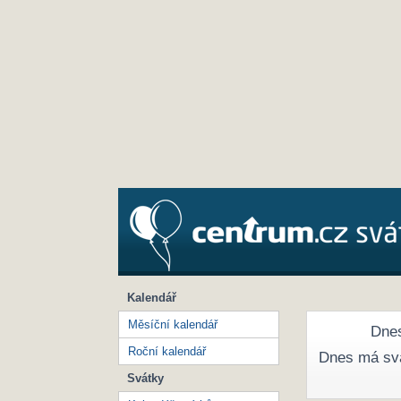
Kalendář
Měsíční kalendář
Dnes
Roční kalendář
Dnes má sv
Svátky