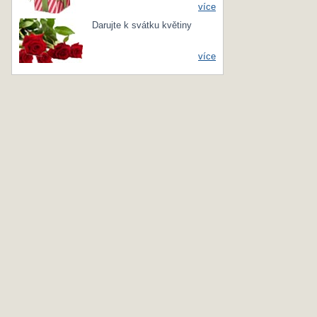
více
Darujte k svátku květiny
více