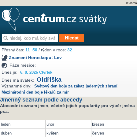
reklama
Přesný čas:
11
50
/ týden v roce:
32
Znamení Horoskopu:
Lev
Fáze měsíce:
Dnes je:
6. 8. 2026 Čtvrtek
Oldřiška
Dnes má svátek:
Významné dny:
Světový den boje za zákaz jaderných zbraní
,
Mezinárodní den boje lékařů za mír
Jmenný seznam podle abecedy
Abecední seznam jmen, včetně jejich popularity pro výběr jména
psa.
leden
únor
březen
duben
květen
červen