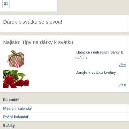
31
Dárek k svátku se slevou!
Najisto: Tipy na dárky k svátku
Klasické i netradiční dárky k
svátku
více
Darujte k svátku květiny
více
Kalendář
Měsíční kalendář
Roční kalendář
Svátky