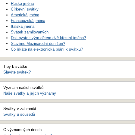
Ruská jména
Církevní svátky
Americká jména
Francouzská jména
Italská jména
Svátek zamilovaných
Dali byste svým dětem dvě křestní jména?
Slavíme Mezinárodní den žen?
Co říkáte na elektronická přání k svátku?
Tipy k svátku
Slavíte svátek?
Význam našich svátků
Naše svátky a jejich významy
Svátky v zahraničí
Svátky u sousedů
O významných dnech