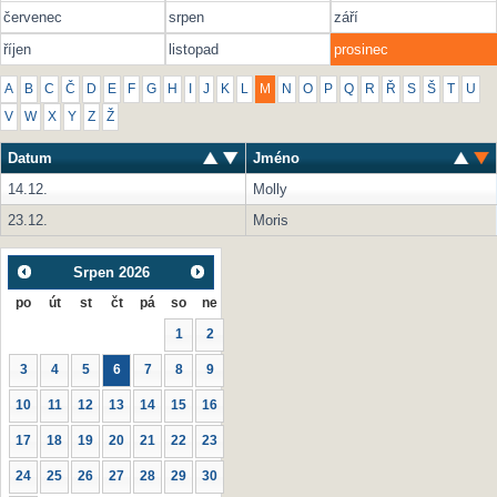
červenec
srpen
září
říjen
listopad
prosinec
A
B
C
Č
D
E
F
G
H
I
J
K
L
M
N
O
P
Q
R
Ř
S
Š
T
U
V
W
X
Y
Z
Ž
Datum
Jméno
14.12.
Molly
23.12.
Moris
Srpen
2026
po
út
st
čt
pá
so
ne
1
2
3
4
5
6
7
8
9
10
11
12
13
14
15
16
17
18
19
20
21
22
23
24
25
26
27
28
29
30