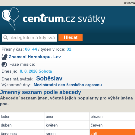
reklama
Přesný čas:
06
44
/ týden v roce:
32
Znamení Horoskopu:
Lev
Fáze měsíce:
Dnes je:
8. 8. 2026 Sobota
Soběslav
Dnes má svátek:
Významné dny:
Mezinárodní den ženského orgasmu
Jmenný seznam podle abecedy
Abecední seznam jmen, včetně jejich popularity pro výběr jména
psa.
leden
únor
březen
duben
květen
červen
červenec
srpen
září