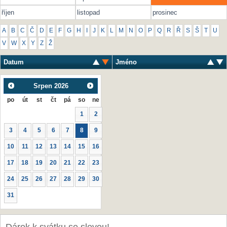
říjen
listopad
prosinec
A
B
C
Č
D
E
F
G
H
I
J
K
L
M
N
O
P
Q
R
Ř
S
Š
T
U
V
W
X
Y
Z
Ž
Datum
Jméno
Srpen
2026
po
út
st
čt
pá
so
ne
1
2
3
4
5
6
7
8
9
10
11
12
13
14
15
16
17
18
19
20
21
22
23
24
25
26
27
28
29
30
31