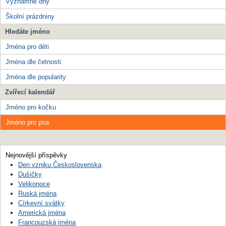
Významné dny
Školní prázdniny
Hledáte jméno
Jména pro děti
Jména dle četnosti
Jména dle popularity
Zvířecí kalendář
Jméno pro kočku
Jméno pro psa
Nejnovější příspěvky
Den vzniku Československa
Dušičky
Velikonoce
Ruská jména
Církevní svátky
Americká jména
Francouzská jména