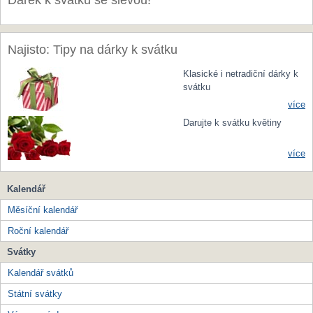
Dárek k svátku se slevou!
Najisto: Tipy na dárky k svátku
Klasické i netradiční dárky k
svátku
více
Darujte k svátku květiny
více
Kalendář
Měsíční kalendář
Roční kalendář
Svátky
Kalendář svátků
Státní svátky