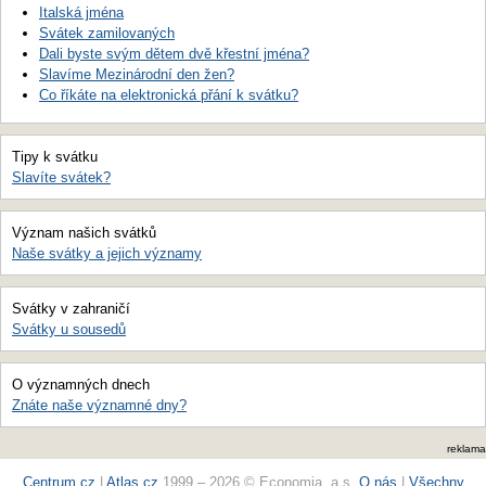
Italská jména
Svátek zamilovaných
Dali byste svým dětem dvě křestní jména?
Slavíme Mezinárodní den žen?
Co říkáte na elektronická přání k svátku?
Tipy k svátku
Slavíte svátek?
Význam našich svátků
Naše svátky a jejich významy
Svátky v zahraničí
Svátky u sousedů
O významných dnech
Znáte naše významné dny?
reklama
Centrum.cz
|
Atlas.cz
1999 – 2026 © Economia, a.s.
O nás
|
Všechny