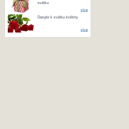
svátku
více
Darujte k svátku květiny
více