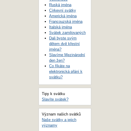
Ruská jména
Církevní svátky
Americká jména
Francouzská jména
Italská jména
Svátek zamilovaných
Dali byste svým
dětem dvě křestní
jména?
Slavíme Mezinárodní
den žen?
Co říkáte na
elektronická přání k
svátku?
Tipy k svátku
Slavíte svátek?
Význam našich svátků
Naše svátky a jejich
významy