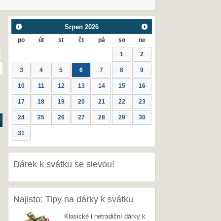
Srpen
2026
po
út
st
čt
pá
so
ne
1
2
3
4
5
6
7
8
9
10
11
12
13
14
15
16
17
18
19
20
21
22
23
24
25
26
27
28
29
30
31
Dárek k svátku se slevou!
Najisto: Tipy na dárky k svátku
Klasické i netradiční dárky k