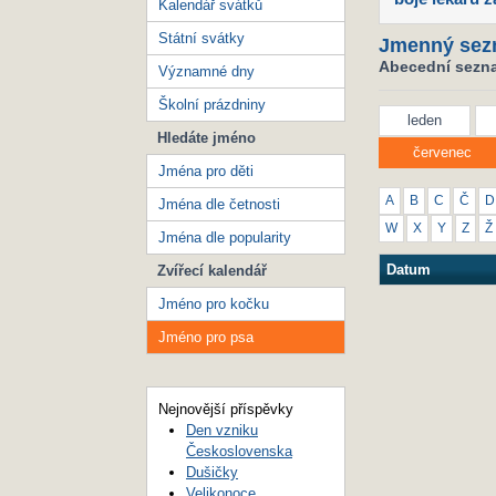
Kalendář svátků
Státní svátky
Jmenný sez
Abecední sezna
Významné dny
Školní prázdniny
leden
Hledáte jméno
červenec
Jména pro děti
A
B
C
Č
D
Jména dle četnosti
W
X
Y
Z
Ž
Jména dle popularity
Datum
Zvířecí kalendář
Jméno pro kočku
Jméno pro psa
Nejnovější příspěvky
Den vzniku
Československa
Dušičky
Velikonoce