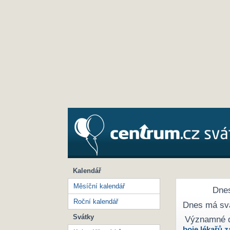
Kalendář
Měsíční kalendář
Dnes
Roční kalendář
Dnes má sv
Svátky
Významné 
boje lékařů z