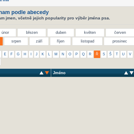
nam podle abecedy
m jmen, včetně jejich popularity pro výběr jména psa.
únor
březen
duben
květen
červen
srpen
září
říjen
listopad
prosinec
E
F
G
H
I
J
K
L
M
N
O
P
Q
R
Ř
S
Š
T
U
V
Jméno