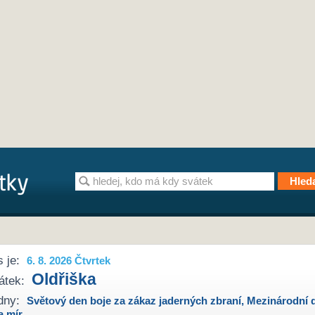
 je:
6. 8. 2026 Čtvrtek
Oldřiška
átek:
dny:
Světový den boje za zákaz jaderných zbraní
,
Mezinárodní 
a mír