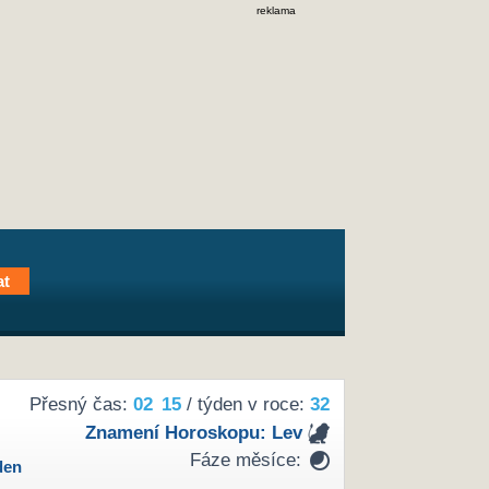
reklama
Přesný čas:
02
:
15
/ týden v roce:
32
Znamení Horoskopu:
Lev
Fáze měsíce:
den