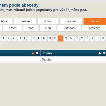
nam podle abecedy
m jmen, včetně jejich popularity pro výběr jména psa.
únor
březen
duben
květen
červen
srpen
září
říjen
listopad
prosinec
E
F
G
H
I
J
K
L
M
N
O
P
Q
R
Ř
S
Š
T
U
V
Jméno
Perdita