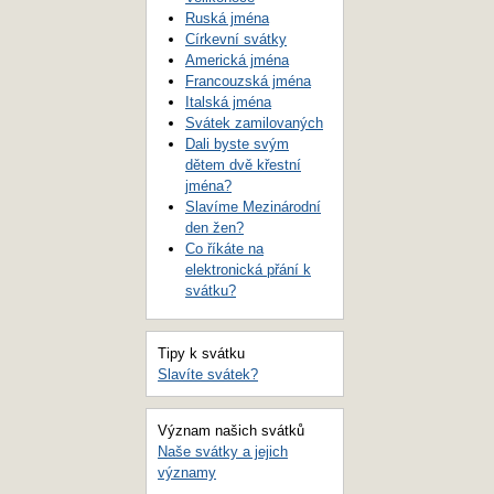
Ruská jména
Církevní svátky
Americká jména
Francouzská jména
Italská jména
Svátek zamilovaných
Dali byste svým
dětem dvě křestní
jména?
Slavíme Mezinárodní
den žen?
Co říkáte na
elektronická přání k
svátku?
Tipy k svátku
Slavíte svátek?
Význam našich svátků
Naše svátky a jejich
významy