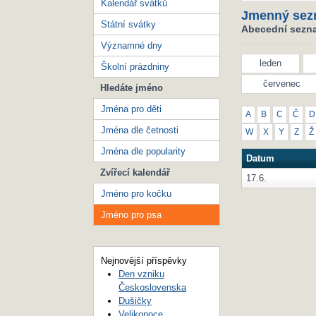
Kalendář svátků
Jmenný sez
Státní svátky
Abecední sezna
Významné dny
leden
Školní prázdniny
červenec
Hledáte jméno
Jména pro děti
A
B
C
Č
D
Jména dle četnosti
W
X
Y
Z
Ž
Jména dle popularity
Datum
Zvířecí kalendář
17.6.
Jméno pro kočku
Jméno pro psa
Nejnovější příspěvky
Den vzniku
Československa
Dušičky
Velikonoce