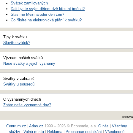
Svátek zamilovaných
Dali byste svým dětem dvě křestní jména?
Slavíme Mezinárodní den žen?
Co říkáte na elektronická přání k svátku?
Tipy k svátku
Slavíte svátek?
Význam našich svátků
Naše svátky a jejich významy
Svátky v zahraničí
Svátky u sousedů
O významných dnech
Znáte naše významné dny?
reklama
Centrum.cz
|
Atlas.cz
1999 – 2026 © Economia, a.s.
O nás
|
Všechny
služby
|
Volná místa
|
Reklama
|
Propagace podnikání
|
Všeobecné