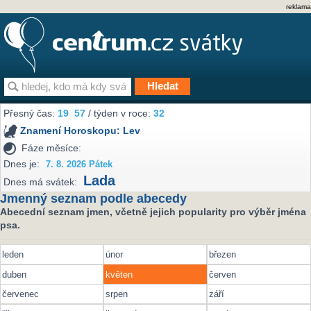
reklama
Přesný čas:
19
57
/ týden v roce:
32
Znamení Horoskopu:
Lev
Fáze měsíce:
Dnes je:
7. 8. 2026 Pátek
Lada
Dnes má svátek:
Jmenný seznam podle abecedy
Abecední seznam jmen, včetně jejich popularity pro výběr jména
psa.
leden
únor
březen
duben
květen
červen
červenec
srpen
září