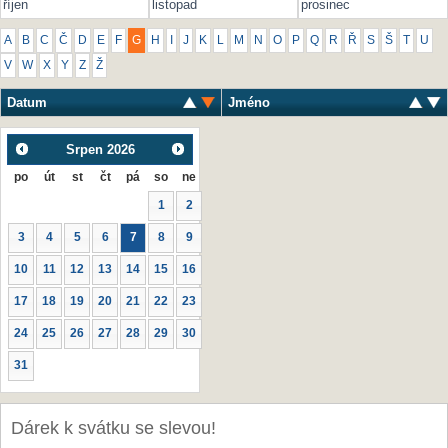
říjen
listopad
prosinec
A
B
C
Č
D
E
F
G
H
I
J
K
L
M
N
O
P
Q
R
Ř
S
Š
T
U
V
W
X
Y
Z
Ž
Datum
Jméno
Srpen
2026
po
út
st
čt
pá
so
ne
1
2
3
4
5
6
7
8
9
10
11
12
13
14
15
16
17
18
19
20
21
22
23
24
25
26
27
28
29
30
31
Dárek k svátku se slevou!