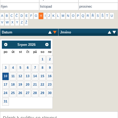
říjen
listopad
prosinec
A
B
C
Č
D
E
F
G
H
I
J
K
L
M
N
O
P
Q
R
Ř
S
Š
T
U
V
W
X
Y
Z
Ž
Datum
Jméno
Srpen
2026
po
út
st
čt
pá
so
ne
1
2
3
4
5
6
7
8
9
10
11
12
13
14
15
16
17
18
19
20
21
22
23
24
25
26
27
28
29
30
31