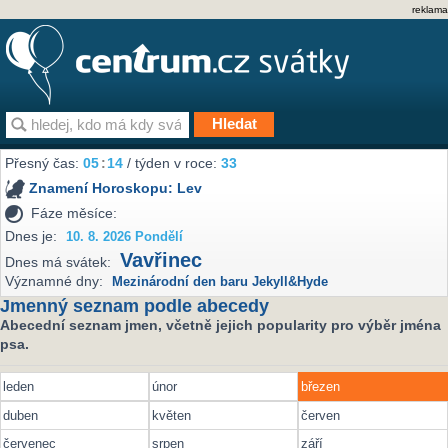
reklama
Přesný čas:
05
:
14
/ týden v roce:
33
Znamení Horoskopu:
Lev
Fáze měsíce:
Dnes je:
10. 8. 2026 Pondělí
Vavřinec
Dnes má svátek:
Významné dny:
Mezinárodní den baru Jekyll&Hyde
Jmenný seznam podle abecedy
Abecední seznam jmen, včetně jejich popularity pro výběr jména
psa.
leden
únor
březen
duben
květen
červen
červenec
srpen
září