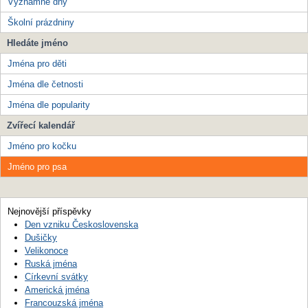
Významné dny
Školní prázdniny
Hledáte jméno
Jména pro děti
Jména dle četnosti
Jména dle popularity
Zvířecí kalendář
Jméno pro kočku
Jméno pro psa
Nejnovější příspěvky
Den vzniku Československa
Dušičky
Velikonoce
Ruská jména
Církevní svátky
Americká jména
Francouzská jména