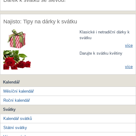
Dárek k svátku se slevou!
Najisto: Tipy na dárky k svátku
Klasické i netradiční dárky k
svátku
více
Darujte k svátku květiny
více
Kalendář
Měsíční kalendář
Roční kalendář
Svátky
Kalendář svátků
Státní svátky