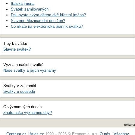
Italská jména
Svátek zamilovaných
Dali byste svým dětem dvě křestní jména?
Slavíme Mezinárodní den žen?
Co říkáte na elektronická přání k svátku?
Tipy k svátku
Slavíte svátek?
Význam našich svátků
Naše svátky a jejich významy
Svátky v zahraničí
Svátky u sousedů
O významných dnech
Znáte naše významné dny?
reklama
Centrum.cz
|
Atlas.cz
1999 – 2026 © Economia, a.s.
O nás
|
Všechny