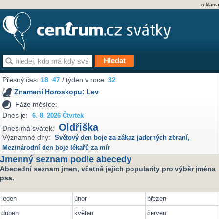
reklama
Přesný čas:
18
47
/ týden v roce:
32
Znamení Horoskopu:
Lev
Fáze měsíce:
Dnes je:
6. 8. 2026 Čtvrtek
Oldřiška
Dnes má svátek:
Významné dny:
Světový den boje za zákaz jaderných zbraní
,
Mezinárodní den boje lékařů za mír
Jmenný seznam podle abecedy
Abecední seznam jmen, včetně jejich popularity pro výběr jména
psa.
leden
únor
březen
duben
květen
červen