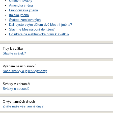
Církevní svátky
Americká jména
Francouzská jména
Italská jména
Svátek zamilovaných
Dali byste svým dětem dvě křestní jména?
Slavíme Mezinárodní den žen?
Co říkáte na elektronická přání k svátku?
Tipy k svátku
Slavíte svátek?
Význam našich svátků
Naše svátky a jejich významy
Svátky v zahraničí
Svátky u sousedů
O významných dnech
Znáte naše významné dny?