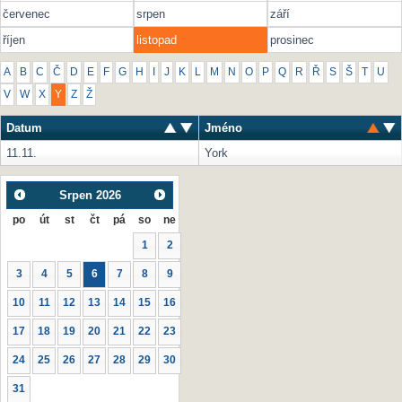
červenec
srpen
září
říjen
listopad
prosinec
A
B
C
Č
D
E
F
G
H
I
J
K
L
M
N
O
P
Q
R
Ř
S
Š
T
U
V
W
X
Y
Z
Ž
Datum
Jméno
11.11.
York
Srpen
2026
po
út
st
čt
pá
so
ne
1
2
3
4
5
6
7
8
9
10
11
12
13
14
15
16
17
18
19
20
21
22
23
24
25
26
27
28
29
30
31