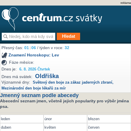
reklama
Přesný čas:
01
:
06
/ týden v roce:
32
Znamení Horoskopu:
Lev
Fáze měsíce:
Dnes je:
6. 8. 2026 Čtvrtek
Oldřiška
Dnes má svátek:
Významné dny:
Světový den boje za zákaz jaderných zbraní
,
Mezinárodní den boje lékařů za mír
Jmenný seznam podle abecedy
Abecední seznam jmen, včetně jejich popularity pro výběr jména
psa.
leden
únor
březen
duben
květen
červen