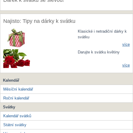
Dárek k svátku se slevou!
Najisto: Tipy na dárky k svátku
Klasické i netradiční dárky k
svátku
více
Darujte k svátku květiny
více
Kalendář
Měsíční kalendář
Roční kalendář
Svátky
Kalendář svátků
Státní svátky