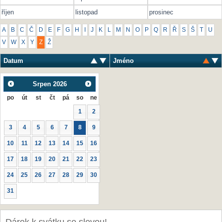
říjen
listopad
prosinec
A
B
C
Č
D
E
F
G
H
I
J
K
L
M
N
O
P
Q
R
Ř
S
Š
T
U
V
W
X
Y
Z
Ž
Datum
Jméno
Srpen
2026
po
út
st
čt
pá
so
ne
1
2
3
4
5
6
7
8
9
10
11
12
13
14
15
16
17
18
19
20
21
22
23
24
25
26
27
28
29
30
31