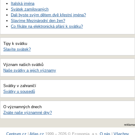
Italská jména
Svátek zamilovaných
Dali byste svým dětem dvě křestní jména?
Slavíme Mezinárodní den žen?
Co říkáte na elektronická přání k svátku?
Tipy k svátku
Slavíte svátek?
Význam našich svátků
Naše svátky a jejich významy
Svátky v zahraničí
Svátky u sousedů
O významných dnech
Znáte naše významné dny?
reklama
Centrum.cz
|
Atlas.cz
1999 – 2026 © Economia, a.s.
O nás
|
Všechny