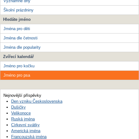
Významné dny
Školní prázdniny
Hledáte jméno
Jména pro děti
Jména dle četnosti
Jména dle popularity
Zvířecí kalendář
Jméno pro kočku
Jméno pro psa
Nejnovější příspěvky
Den vzniku Československa
Dušičky
Velikonoce
Ruská jména
Církevní svátky
Americká jména
Francouzská jména