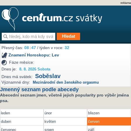
reklama
Přesný čas:
08
:
47
/ týden v roce:
32
Znamení Horoskopu:
Lev
Fáze měsíce:
Dnes je:
8. 8. 2026 Sobota
Soběslav
Dnes má svátek:
Významné dny:
Mezinárodní den ženského orgasmu
Jmenný seznam podle abecedy
Abecední seznam jmen, včetně jejich popularity pro výběr jména
psa.
leden
únor
březen
duben
květen
červen
červenec
srpen
září