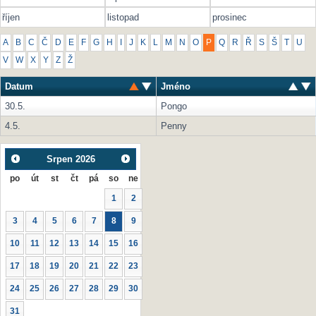
říjen
listopad
prosinec
A
B
C
Č
D
E
F
G
H
I
J
K
L
M
N
O
P
Q
R
Ř
S
Š
T
U
V
W
X
Y
Z
Ž
Datum
Jméno
30.5.
Pongo
4.5.
Penny
Srpen
2026
po
út
st
čt
pá
so
ne
1
2
3
4
5
6
7
8
9
10
11
12
13
14
15
16
17
18
19
20
21
22
23
24
25
26
27
28
29
30
31