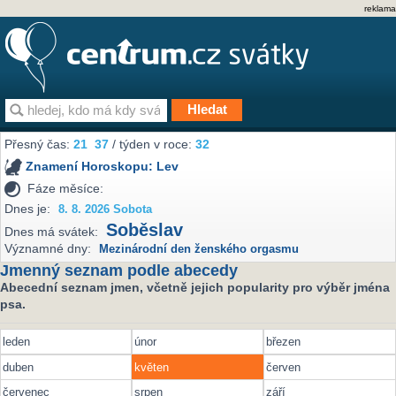
reklama
Přesný čas:
21
37
/ týden v roce:
32
Znamení Horoskopu:
Lev
Fáze měsíce:
Dnes je:
8. 8. 2026 Sobota
Soběslav
Dnes má svátek:
Významné dny:
Mezinárodní den ženského orgasmu
Jmenný seznam podle abecedy
Abecední seznam jmen, včetně jejich popularity pro výběr jména
psa.
leden
únor
březen
duben
květen
červen
červenec
srpen
září