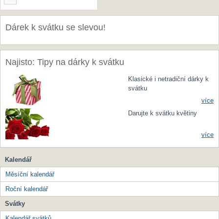
Dárek k svátku se slevou!
Najisto: Tipy na dárky k svátku
Klasické i netradiční dárky k
svátku
více
Darujte k svátku květiny
více
Kalendář
Měsíční kalendář
Roční kalendář
Svátky
Kalendář svátků