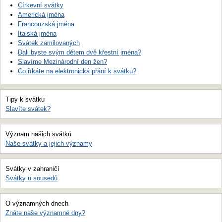
Církevní svátky
Americká jména
Francouzská jména
Italská jména
Svátek zamilovaných
Dali byste svým dětem dvě křestní jména?
Slavíme Mezinárodní den žen?
Co říkáte na elektronická přání k svátku?
Tipy k svátku
Slavíte svátek?
Význam našich svátků
Naše svátky a jejich významy
Svátky v zahraničí
Svátky u sousedů
O významných dnech
Znáte naše významné dny?