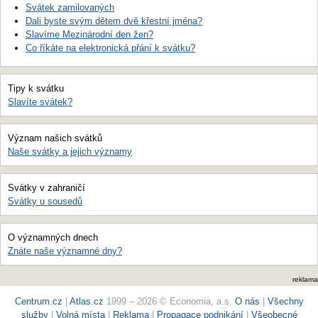
Svátek zamilovaných
Dali byste svým dětem dvě křestní jména?
Slavíme Mezinárodní den žen?
Co říkáte na elektronická přání k svátku?
Tipy k svátku
Slavíte svátek?
Význam našich svátků
Naše svátky a jejich významy
Svátky v zahraničí
Svátky u sousedů
O významných dnech
Znáte naše významné dny?
reklama
Centrum.cz
|
Atlas.cz
1999 – 2026 © Economia, a.s.
O nás
|
Všechny
služby
|
Volná místa
|
Reklama
|
Propagace podnikání
|
Všeobecné