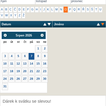
říjen
listopad
prosinec
A
B
C
Č
D
E
F
G
H
I
J
K
L
M
N
O
P
Q
R
Ř
S
Š
T
U
V
W
X
Y
Z
Ž
Datum
Jméno
Srpen
2026
po
út
st
čt
pá
so
ne
1
2
3
4
5
6
7
8
9
10
11
12
13
14
15
16
17
18
19
20
21
22
23
24
25
26
27
28
29
30
31
Dárek k svátku se slevou!