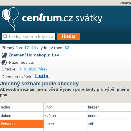
reklama
Přesný čas:
17
44
/ týden v roce:
32
Znamení Horoskopu:
Lev
Fáze měsíce:
Dnes je:
7. 8. 2026 Pátek
Lada
Dnes má svátek:
Jmenný seznam podle abecedy
Abecední seznam jmen, včetně jejich popularity pro výběr jména
psa.
leden
únor
březen
duben
květen
červen
červenec
srpen
září