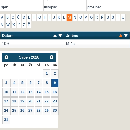
říjen
listopad
prosinec
A
B
C
Č
D
E
F
G
H
I
J
K
L
M
N
O
P
Q
R
Ř
S
Š
T
U
V
W
X
Y
Z
Ž
Datum
Jméno
19.6.
Míša
Srpen
2026
po
út
st
čt
pá
so
ne
1
2
3
4
5
6
7
8
9
10
11
12
13
14
15
16
17
18
19
20
21
22
23
24
25
26
27
28
29
30
31