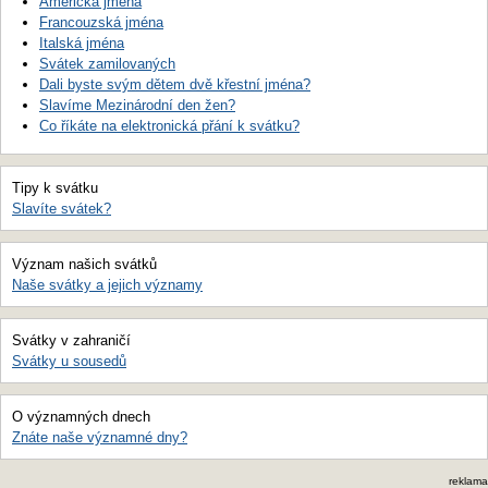
Americká jména
Francouzská jména
Italská jména
Svátek zamilovaných
Dali byste svým dětem dvě křestní jména?
Slavíme Mezinárodní den žen?
Co říkáte na elektronická přání k svátku?
Tipy k svátku
Slavíte svátek?
Význam našich svátků
Naše svátky a jejich významy
Svátky v zahraničí
Svátky u sousedů
O významných dnech
Znáte naše významné dny?
reklama