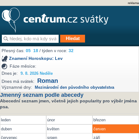
reklama
Přesný čas:
05
:
18
/ týden v roce:
32
Znamení Horoskopu:
Lev
Fáze měsíce:
Dnes je:
9. 8. 2026 Neděle
Roman
Dnes má svátek:
Významné dny:
Mezinárodní den původního obyvatelstva
Jmenný seznam podle abecedy
Abecední seznam jmen, včetně jejich popularity pro výběr jména
psa.
leden
únor
březen
duben
květen
červen
červenec
srpen
září