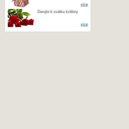
více
Darujte k svátku květiny
více