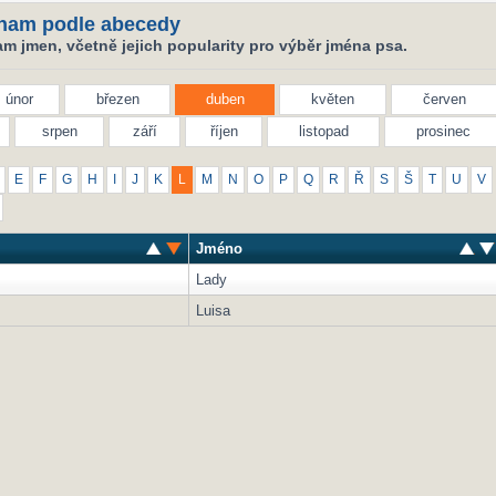
nam podle abecedy
m jmen, včetně jejich popularity pro výběr jména psa.
únor
březen
duben
květen
červen
srpen
září
říjen
listopad
prosinec
E
F
G
H
I
J
K
L
M
N
O
P
Q
R
Ř
S
Š
T
U
V
Jméno
Lady
Luisa