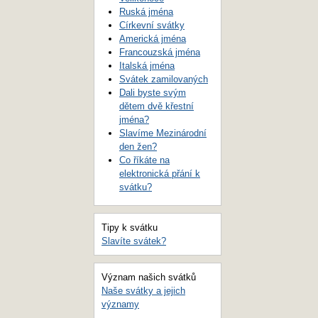
Ruská jména
Církevní svátky
Americká jména
Francouzská jména
Italská jména
Svátek zamilovaných
Dali byste svým
dětem dvě křestní
jména?
Slavíme Mezinárodní
den žen?
Co říkáte na
elektronická přání k
svátku?
Tipy k svátku
Slavíte svátek?
Význam našich svátků
Naše svátky a jejich
významy