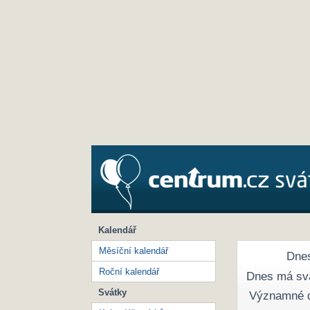
Kalendář
Měsíční kalendář
Dnes
Roční kalendář
Dnes má sv
Svátky
Významné 