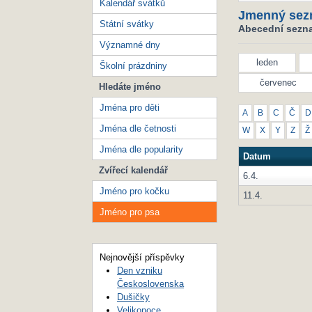
Kalendář svátků
Jmenný sez
Státní svátky
Abecední sezna
Významné dny
leden
Školní prázdniny
červenec
Hledáte jméno
Jména pro děti
A
B
C
Č
D
Jména dle četnosti
W
X
Y
Z
Ž
Jména dle popularity
Datum
Zvířecí kalendář
6.4.
Jméno pro kočku
11.4.
Jméno pro psa
Nejnovější příspěvky
Den vzniku
Československa
Dušičky
Velikonoce