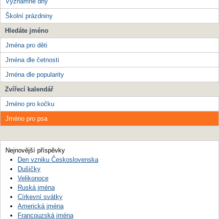
Významné dny
Školní prázdniny
Hledáte jméno
Jména pro děti
Jména dle četnosti
Jména dle popularity
Zvířecí kalendář
Jméno pro kočku
Jméno pro psa
Nejnovější příspěvky
Den vzniku Československa
Dušičky
Velikonoce
Ruská jména
Církevní svátky
Americká jména
Francouzská jména