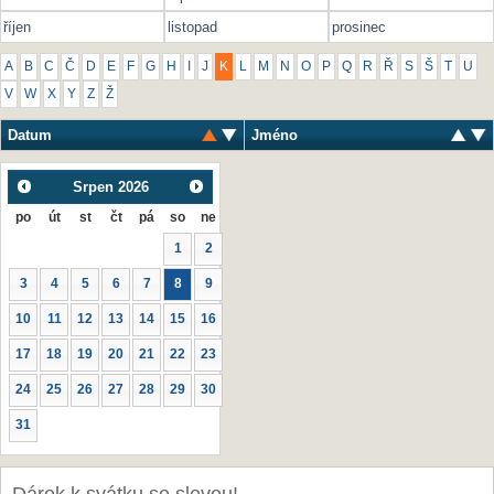
říjen
listopad
prosinec
A
B
C
Č
D
E
F
G
H
I
J
K
L
M
N
O
P
Q
R
Ř
S
Š
T
U
V
W
X
Y
Z
Ž
Datum
Jméno
Srpen
2026
po
út
st
čt
pá
so
ne
1
2
3
4
5
6
7
8
9
10
11
12
13
14
15
16
17
18
19
20
21
22
23
24
25
26
27
28
29
30
31