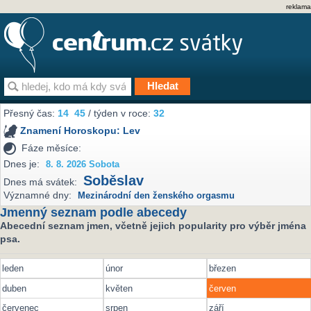
reklama
Přesný čas:
14
:
45
/ týden v roce:
32
Znamení Horoskopu:
Lev
Fáze měsíce:
Dnes je:
8. 8. 2026 Sobota
Soběslav
Dnes má svátek:
Významné dny:
Mezinárodní den ženského orgasmu
Jmenný seznam podle abecedy
Abecední seznam jmen, včetně jejich popularity pro výběr jména
psa.
leden
únor
březen
duben
květen
červen
červenec
srpen
září