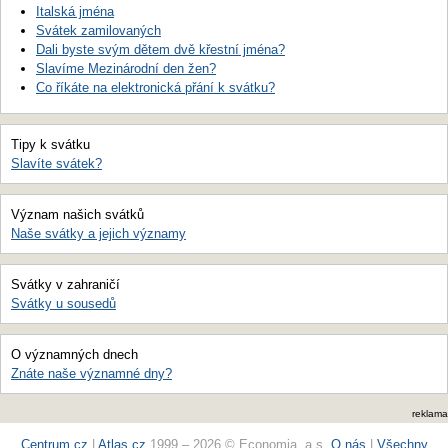
Italská jména
Svátek zamilovaných
Dali byste svým dětem dvě křestní jména?
Slavíme Mezinárodní den žen?
Co říkáte na elektronická přání k svátku?
Tipy k svátku
Slavíte svátek?
Význam našich svátků
Naše svátky a jejich významy
Svátky v zahraničí
Svátky u sousedů
O významných dnech
Znáte naše významné dny?
reklama
Centrum.cz
|
Atlas.cz
1999 – 2026 © Economia, a.s.
O nás
|
Všechny