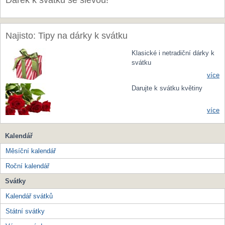
Dárek k svátku se slevou!
Najisto: Tipy na dárky k svátku
Klasické i netradiční dárky k
svátku
více
Darujte k svátku květiny
více
Kalendář
Měsíční kalendář
Roční kalendář
Svátky
Kalendář svátků
Státní svátky